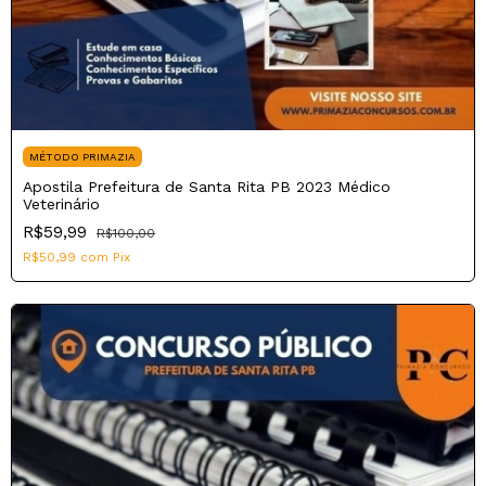
MÉTODO PRIMAZIA
Apostila Prefeitura de Santa Rita PB 2023 Médico
Veterinário
R$59,99
R$100,00
R$50,99
com
Pix