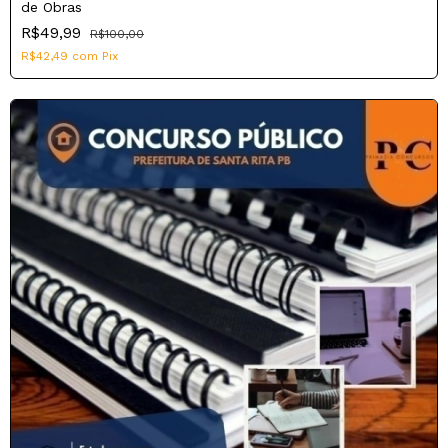
de Obras
R$49,99
R$100,00
R$42,49
com
Pix