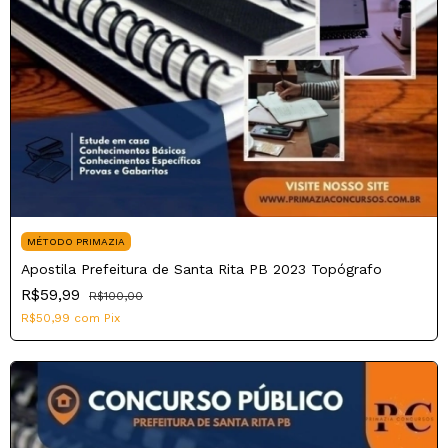
MÉTODO PRIMAZIA
Apostila Prefeitura de Santa Rita PB 2023 Topógrafo
R$59,99
R$100,00
R$50,99
com
Pix