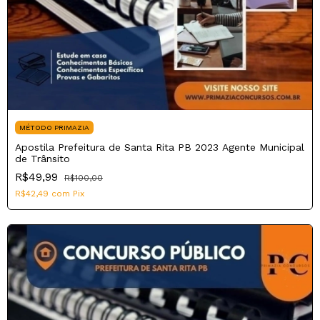
MÉTODO PRIMAZIA
Apostila Prefeitura de Santa Rita PB 2023 Agente Municipal
de Trânsito
R$49,99
R$100,00
R$42,49
com
Pix