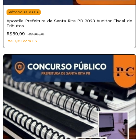
MÉTODO PRIMAZIA
Apostila Prefeitura de Santa Rita PB 2023 Auditor Fiscal de
Tributos
R$59,99
R$100,00
R$50,99
com
Pix