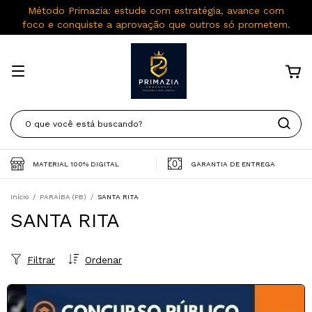
Método Primazia: estude com estratégia, avance com
foco e conquiste a aprovação que outros só prometem.
MATERIAL 100% DIGITAL
GARANTIA DE ENTREGA
Início
/
PARAÍBA (PB)
/
SANTA RITA
SANTA RITA
Filtrar
Ordenar