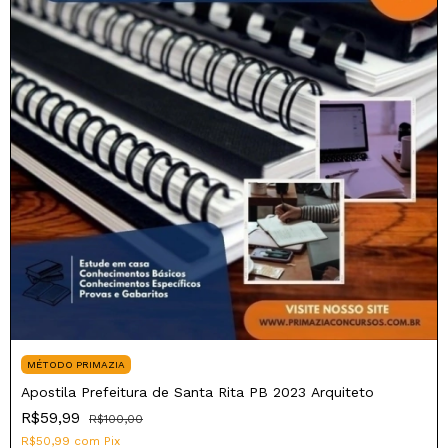
MÉTODO PRIMAZIA
Apostila Prefeitura de Santa Rita PB 2023 Arquiteto
R$59,99
R$100,00
R$50,99
com
Pix