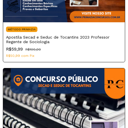
MÉTODO PRIMAZIA
Apostila Secad e Seduc de Tocantins 2023 Professor
Regente de Sociologia
R$59,99
R$100,00
R$50,99
com
Pix