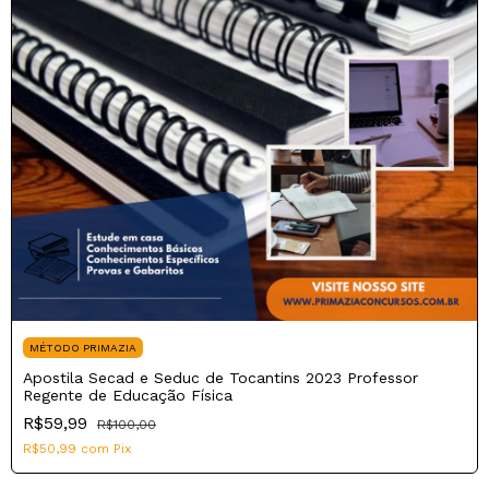
MÉTODO PRIMAZIA
Apostila Secad e Seduc de Tocantins 2023 Professor
Regente de Educação Física
R$59,99
R$100,00
R$50,99
com
Pix