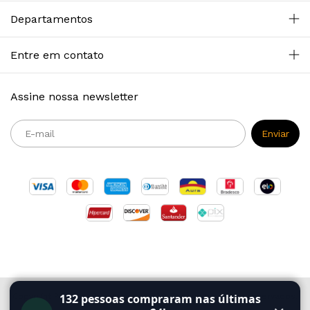
Departamentos
Entre em contato
Assine nossa newsletter
Copyright Primazia Concursos - 2026. Todos os direitos reservados.
132
pessoas compraram nas últimas