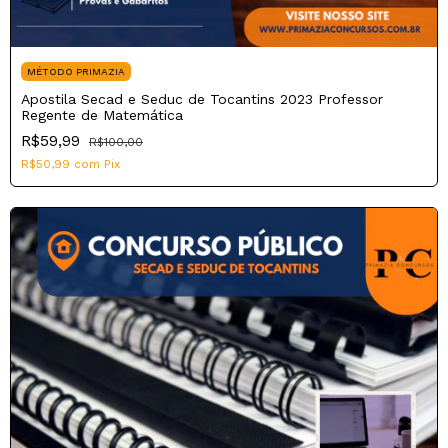
MÉTODO PRIMAZIA
Apostila Secad e Seduc de Tocantins 2023 Professor
Regente de Matemática
R$59,99
R$100,00
R$50,99
com
Pix