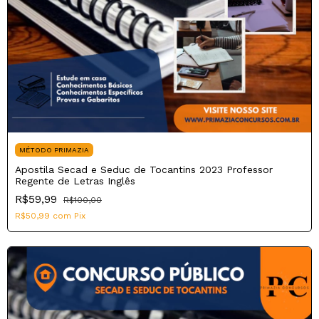
MÉTODO PRIMAZIA
Apostila Secad e Seduc de Tocantins 2023 Professor
Regente de Letras Inglês
R$59,99
R$100,00
R$50,99
com
Pix