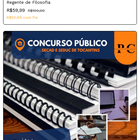
Regente de Filosofia
R$59,99
R$100,00
R$50,99
com
Pix