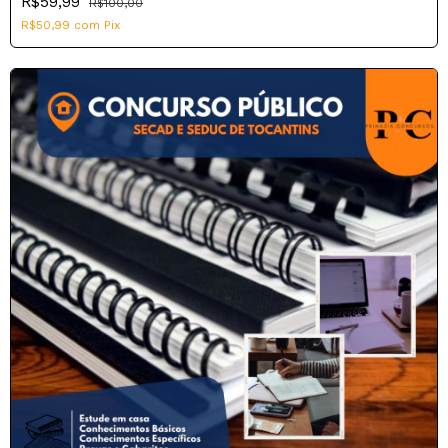
R$59,99
R$100,00
R$50,99
com
Pix