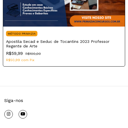
MÉTODO PRIMAZIA
Apostila Secad e Seduc de Tocantins 2023 Professor
Regente de Arte
R$59,99
R$100,00
R$50,99
com
Pix
Siga-nos