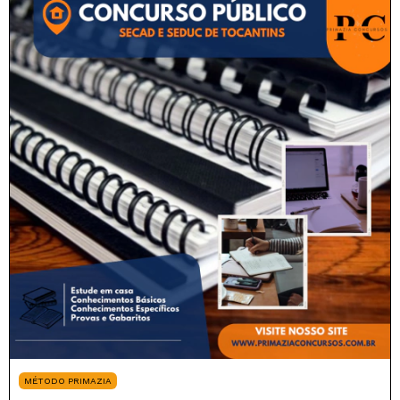
MÉTODO PRIMAZIA