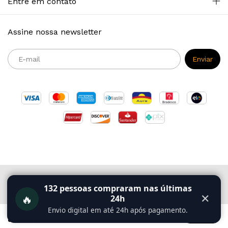
Entre em contato
Assine nossa newsletter
Copyright Primazia Concursos - 2026. Todos os direitos reservados.
132
pessoas compraram nas últimas
🔥
✕
24h
Envio digital em até 24h após pagamento.
Ao navegar por este site
você aceita o uso de
Entendi
cookies
para agilizar a sua experiência de compra.