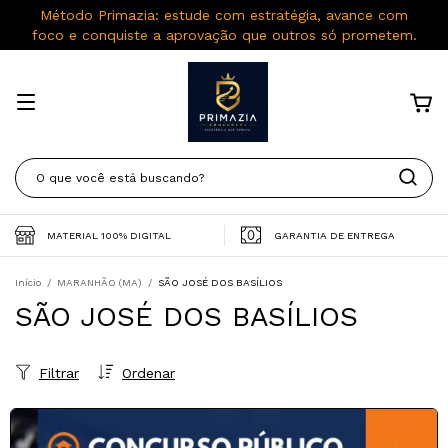
Método Primazia: estude com estratégia, avance com
foco e conquiste a aprovação que outros só prometem.
MATERIAL 100% DIGITAL
GARANTIA DE ENTREGA
Início
/
MARANHÃO (MA)
/
SÃO JOSÉ DOS BASÍLIOS
SÃO JOSÉ DOS BASÍLIOS
Filtrar
Ordenar