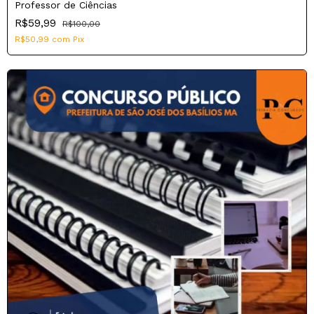
Professor de Ciências
R$59,99
R$100,00
R$50,99
com
Pix