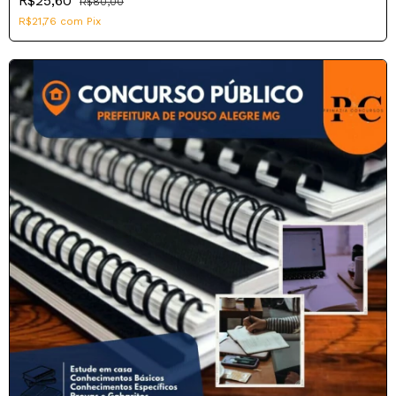
R$25,60
R$80,00
R$21,76
com
Pix