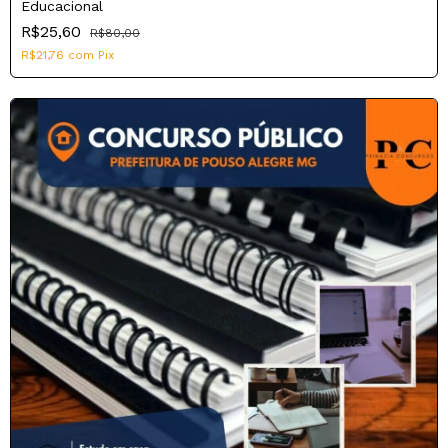
Educacional
R$25,60
R$80,00
R$21,76
com
Pix