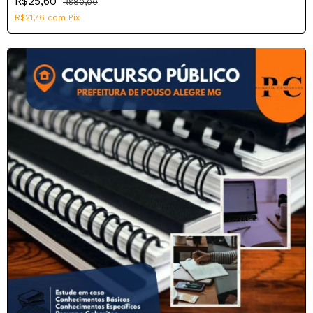
R$25,60
R$80,00
R$21,76
com
Pix