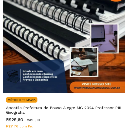
MÉTODO PRIMAZIA
Apostila Prefeitura de Pouso Alegre MG 2024 Professor PIII
Geografia
R$25,60
R$80,00
R$21,76
com
Pix