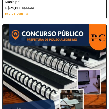
Municipal
R$25,60
R$80,00
R$21,76
com
Pix