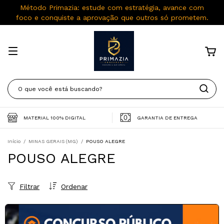
Método Primazia: estude com estratégia, avance com
foco e conquiste a aprovação que outros só prometem.
MATERIAL 100% DIGITAL
GARANTIA DE ENTREGA
Início
/
MINAS GERAIS (MG)
/
POUSO ALEGRE
POUSO ALEGRE
Filtrar
Ordenar