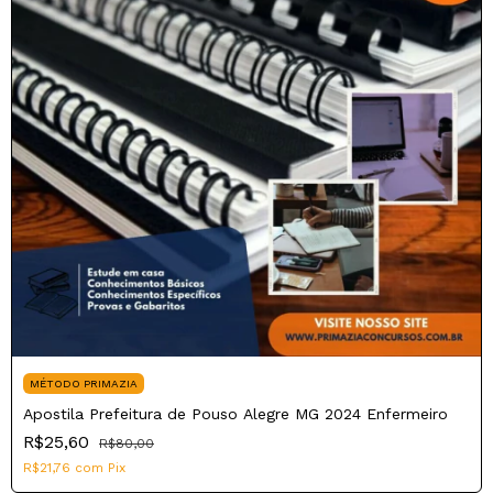
MÉTODO PRIMAZIA
Apostila Prefeitura de Pouso Alegre MG 2024 Enfermeiro
R$25,60
R$80,00
R$21,76
com
Pix