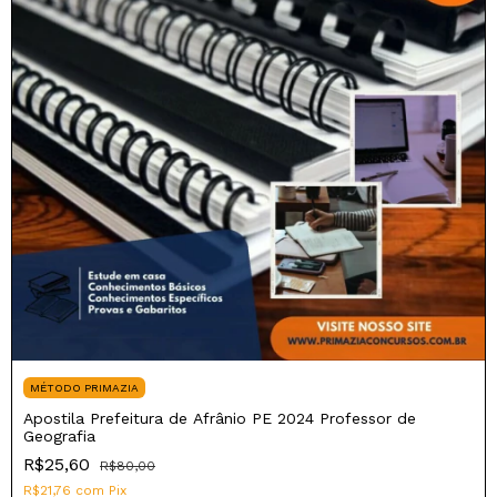
MÉTODO PRIMAZIA
Apostila Prefeitura de Afrânio PE 2024 Professor de
Geografia
R$25,60
R$80,00
R$21,76
com
Pix