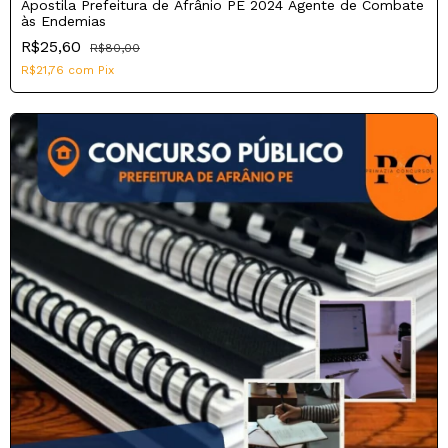
Apostila Prefeitura de Afrânio PE 2024 Agente de Combate
às Endemias
R$25,60
R$80,00
R$21,76
com
Pix