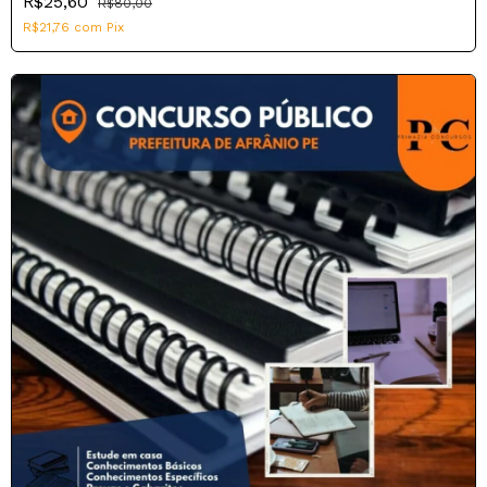
R$25,60
R$80,00
R$21,76
com
Pix