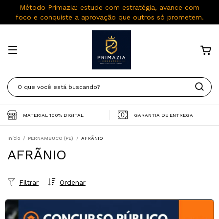
Método Primazia: estude com estratégia, avance com
foco e conquiste a aprovação que outros só prometem.
MATERIAL 100% DIGITAL
GARANTIA DE ENTREGA
Início
/
PERNAMBUCO (PE)
/
AFRÃNIO
AFRÃNIO
Filtrar
Ordenar