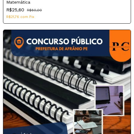
Matemática
R$25,60
R$80,00
R$21,76
com
Pix