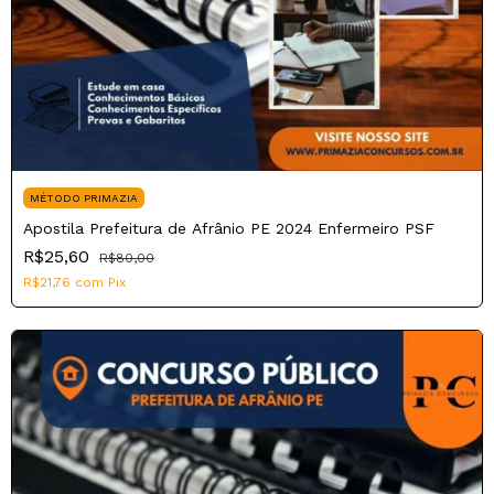
MÉTODO PRIMAZIA
Apostila Prefeitura de Afrânio PE 2024 Enfermeiro PSF
R$25,60
R$80,00
R$21,76
com
Pix