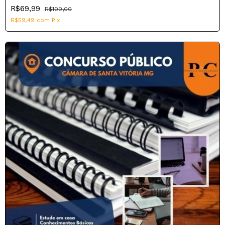
R$69,99
R$100,00
R$59,49
com
Pix