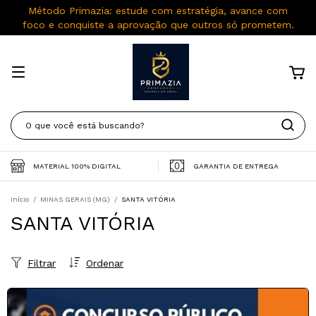
Método Primazia: estude com estratégia, avance com
foco e conquiste a aprovação que outros só prometem.
MATERIAL 100% DIGITAL
GARANTIA DE ENTREGA
Início
/
MINAS GERAIS (MG)
/
SANTA VITÓRIA
SANTA VITÓRIA
Filtrar
Ordenar