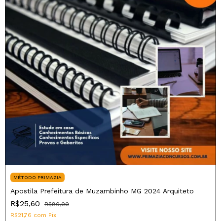
MÉTODO PRIMAZIA
Apostila Prefeitura de Muzambinho MG 2024 Arquiteto
R$25,60
R$80,00
R$21,76
com
Pix