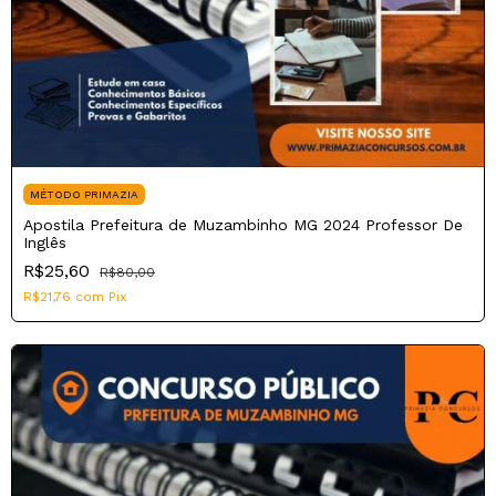
MÉTODO PRIMAZIA
Apostila Prefeitura de Muzambinho MG 2024 Professor De
Inglês
R$25,60
R$80,00
R$21,76
com
Pix