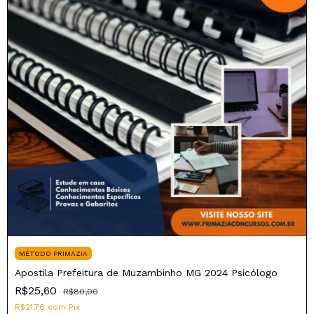
MÉTODO PRIMAZIA
Apostila Prefeitura de Muzambinho MG 2024 Psicólogo
R$25,60
R$80,00
R$21,76
com
Pix