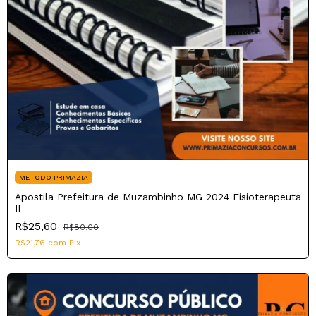
MÉTODO PRIMAZIA
Apostila Prefeitura de Muzambinho MG 2024 Fisioterapeuta
II
R$25,60
R$80,00
R$21,76
com
Pix