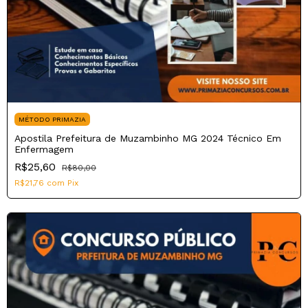
MÉTODO PRIMAZIA
Apostila Prefeitura de Muzambinho MG 2024 Técnico Em
Enfermagem
R$25,60
R$80,00
R$21,76
com
Pix