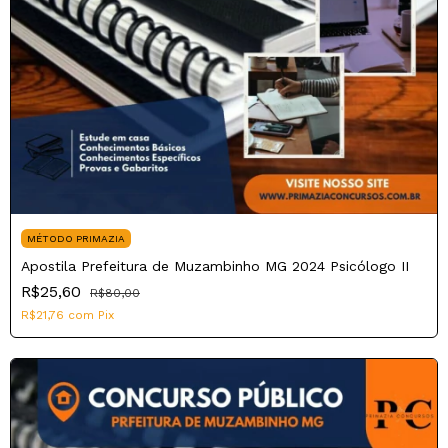
MÉTODO PRIMAZIA
Apostila Prefeitura de Muzambinho MG 2024 Psicólogo II
R$25,60
R$80,00
R$21,76
com
Pix