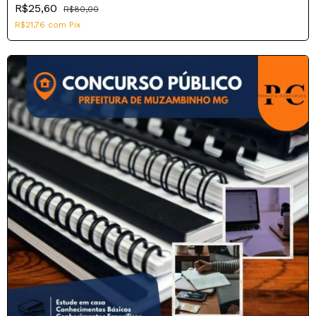
R$25,60
R$80,00
R$21,76
com
Pix