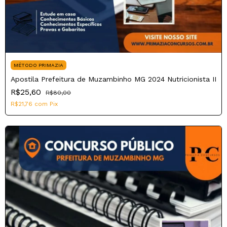
MÉTODO PRIMAZIA
Apostila Prefeitura de Muzambinho MG 2024 Nutricionista II
R$25,60
R$80,00
R$21,76
com
Pix