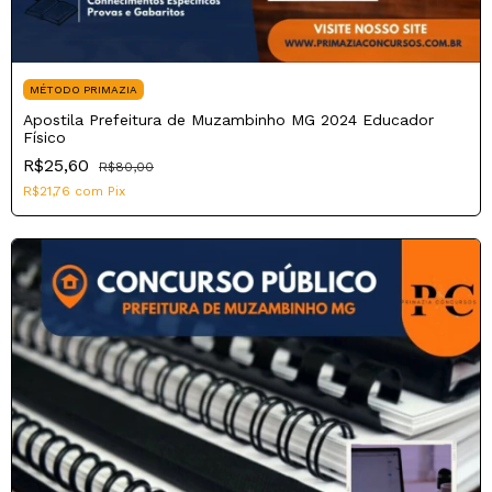
MÉTODO PRIMAZIA
Apostila Prefeitura de Muzambinho MG 2024 Educador
Físico
R$25,60
R$80,00
R$21,76
com
Pix