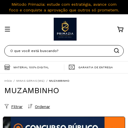
Método Primazia: estude com estratégia, avance com
foco e conquiste a aprovação que outros só prometem.
MATERIAL 100% DIGITAL
GARANTIA DE ENTREGA
Início
/
MINAS GERAIS (MG)
/
MUZAMBINHO
MUZAMBINHO
Filtrar
Ordenar