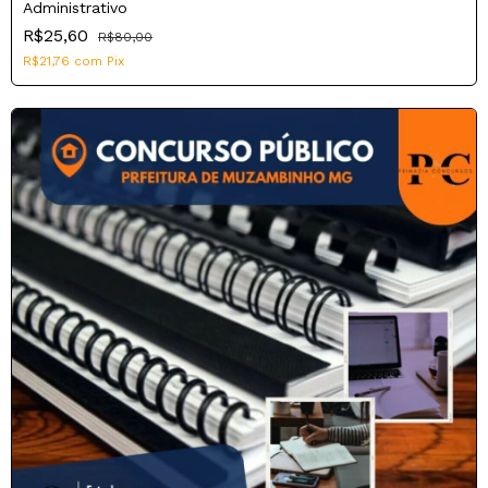
Administrativo
R$25,60
R$80,00
R$21,76
com
Pix