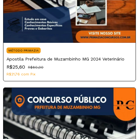
MÉTODO PRIMAZIA
Apostila Prefeitura de Muzambinho MG 2024 Veterinário
R$25,60
R$80,00
R$21,76
com
Pix