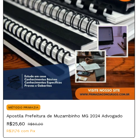
MÉTODO PRIMAZIA
Apostila Prefeitura de Muzambinho MG 2024 Advogado
R$25,60
R$80,00
R$21,76
com
Pix