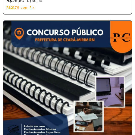
R$25,60
R$80,00
R$21,76
com
Pix