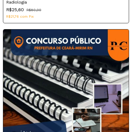
Radiologia
R$25,60
R$80,00
R$21,76
com
Pix