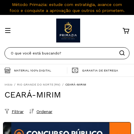
Método Primazia: estude com estratégia, avance com
foco e conquiste a aprovação que outros só prometem.
MATERIAL 100% DIGITAL
GARANTIA DE ENTREGA
Início
/
RIO GRANDE DO NORTE (RN)
/
CEARÁ-MIRIM
CEARÁ-MIRIM
Filtrar
Ordenar