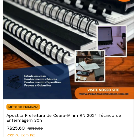
MÉTODO PRIMAZIA
Apostila Prefeitura de Ceará-Mirim RN 2024 Técnico de
Enfermagem 30h
R$25,60
R$80,00
R$21,76
com
Pix