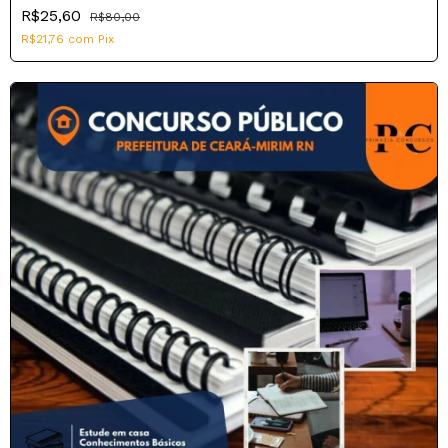
R$25,60
R$80,00
R$21,76
com
Pix