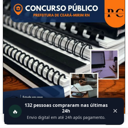
132
pessoas compraram nas últimas
🔥
✕
24h
Envio digital em até 24h após pagamento.
Ao navegar por este site
você aceita o uso de
Entendi
cookies
para agilizar a sua experiência de compra.
MÉTODO PRIMAZIA