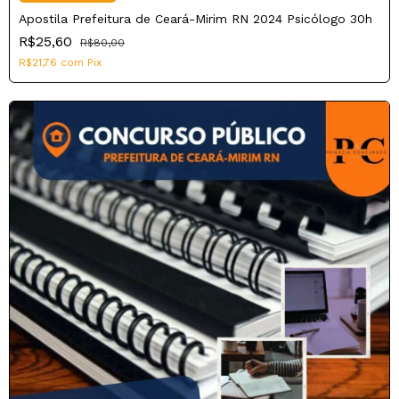
Apostila Prefeitura de Ceará-Mirim RN 2024 Psicólogo 30h
R$25,60
R$80,00
R$21,76
com
Pix