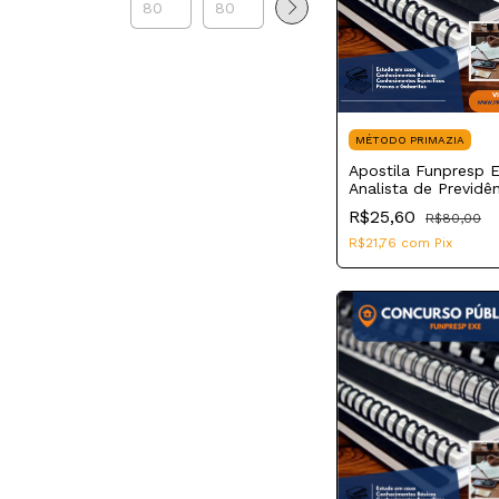
MÉTODO PRIMAZIA
Apostila Funpresp 
Analista de Previdê
Complementar
R$25,60
R$80,00
Infraestrutura e
Cibersegurança
R$21,76
com
Pix