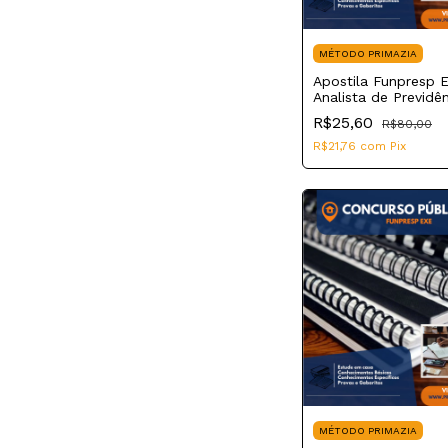
MÉTODO PRIMAZIA
Apostila Funpresp 
Analista de Previdê
Complementar
R$25,60
R$80,00
Contabilidade
R$21,76
com
Pix
MÉTODO PRIMAZIA