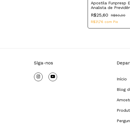
Apostila Funpresp 
Analista de Previdê
Complementar Come
R$25,60
R$80,00
Marketing e Comun
Social
R$21,76
com
Pix
Siga-nos
Depar
Início
Blog d
Amostr
Produ
Pergun