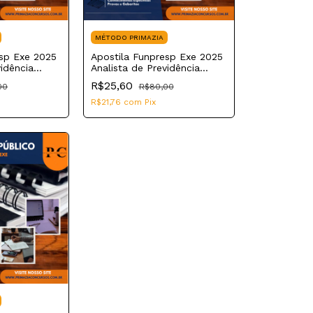
MÉTODO PRIMAZIA
esp Exe 2025
Apostila Funpresp Exe 2025
vidência
Analista de Previdência
tuária
Complementar Gestão de
R$25,60
00
R$80,00
Investimentos e Riscos de
Investimentos
R$21,76
com
Pix