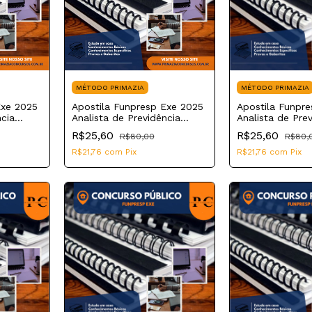
MÉTODO PRIMAZIA
MÉTODO PRIMAZIA
Exe 2025
Apostila Funpresp Exe 2025
Apostila Funpr
ncia
Analista de Previdência
Analista de Pre
Complementar Sistemas e
Complementar J
R$25,60
R$25,60
R$80,00
R$80,
Governança de Tecnologia
da Informação
R$21,76
com
Pix
R$21,76
com
Pix