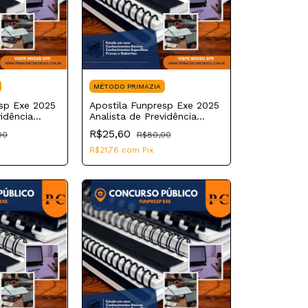
MÉTODO PRIMAZIA
esp Exe 2025
Apostila Funpresp Exe 2025
vidência
Analista de Previdência
urídica
Complementar Governança,
R$25,60
00
R$80,00
Auditoria, Controle e
Conformidade
R$21,76
com
Pix