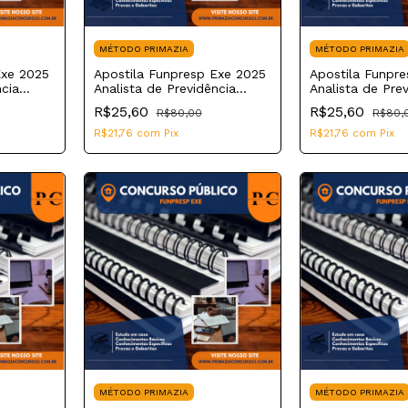
MÉTODO PRIMAZIA
MÉTODO PRIMAZIA
Exe 2025
Apostila Funpresp Exe 2025
Apostila Funpr
ncia
Analista de Previdência
Analista de Pre
Complementar Estatística,
Complementar A
R$25,60
R$25,60
R$80,00
R$80,
Ciência de Dados e
Inovação
R$21,76
com
Pix
R$21,76
com
Pix
MÉTODO PRIMAZIA
MÉTODO PRIMAZIA