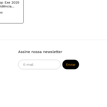
esp Exe 2025
vidência
00
e
Assine nossa newsletter
m