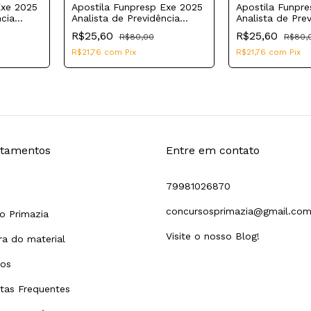
Exe 2025
Apostila Funpresp Exe 2025
Apostila Funpr
ncia
Analista de Previdência
Analista de Pre
rcial,
Complementar Previdência
Complementar
R$25,60
R$25,60
R$80,00
R$80,
icação
Administração 
Planejamento
R$21,76
com
Pix
R$21,76
com
Pix
tamentos
Entre em contato
79981026870
concursosprimazia@gmail.co
o Primazia
Visite o nosso Blog!
a do material
tos
tas Frequentes