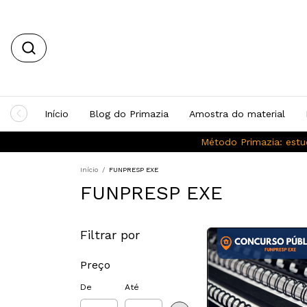
Início
Blog do Primazia
Amostra do material
Método Primazia: estu
Início
/
FUNPRESP EXE
FUNPRESP EXE
Filtrar por
Preço
De
Até