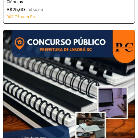
Ciências
R$25,60
R$80,00
R$21,76
com
Pix