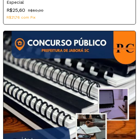
Especial
R$25,60
R$80,00
R$21,76
com
Pix