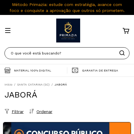
Método Primazia: estude com estratégia, avance com
foco e conquiste a aprovação que outros só prometem.
MATERIAL 100% DIGITAL
GARANTIA DE ENTREGA
Início
/
SANTA CATARINA (SC)
/
JABORÁ
JABORÁ
Filtrar
Ordenar