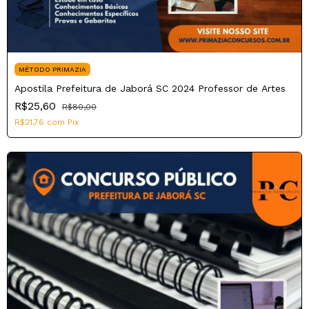
MÉTODO PRIMAZIA
Apostila Prefeitura de Jaborá SC 2024 Professor de Artes
R$25,60
R$80,00
R$21,76
com
Pix