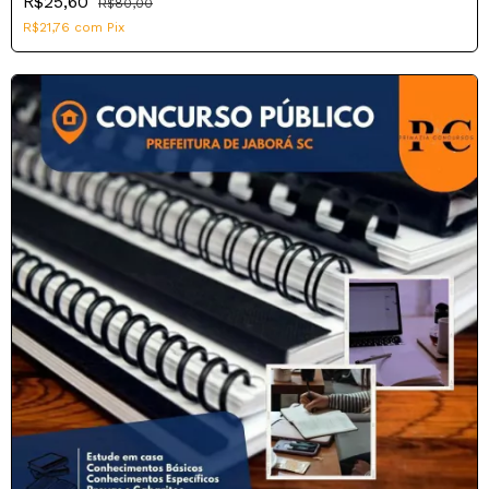
R$25,60
R$80,00
R$21,76
com
Pix