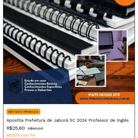
MÉTODO PRIMAZIA
Apostila Prefeitura de Jaborá SC 2024 Professor de Inglês
R$25,60
R$80,00
R$21,76
com
Pix