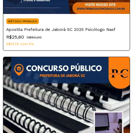
MÉTODO PRIMAZIA
Apostila Prefeitura de Jaborá SC 2025 Psicólogo Nasf
R$25,60
R$80,00
R$21,76
com
Pix