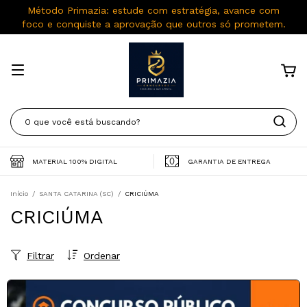
Método Primazia: estude com estratégia, avance com
foco e conquiste a aprovação que outros só prometem.
MATERIAL 100% DIGITAL
GARANTIA DE ENTREGA
Início
/
SANTA CATARINA (SC)
/
CRICIÚMA
CRICIÚMA
Filtrar
Ordenar