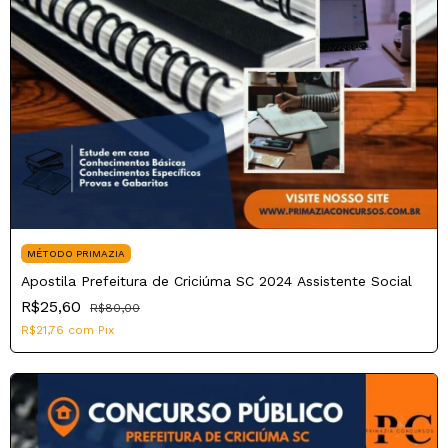
MÉTODO PRIMAZIA
Apostila Prefeitura de Criciúma SC 2024 Assistente Social
R$25,60
R$80,00
R$21,76
com
Pix