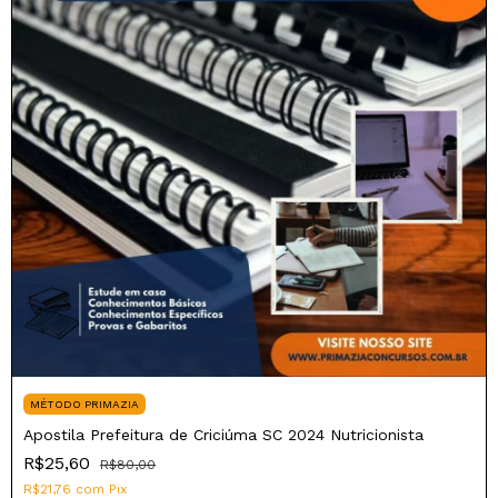
MÉTODO PRIMAZIA
Apostila Prefeitura de Criciúma SC 2024 Nutricionista
R$25,60
R$80,00
R$21,76
com
Pix