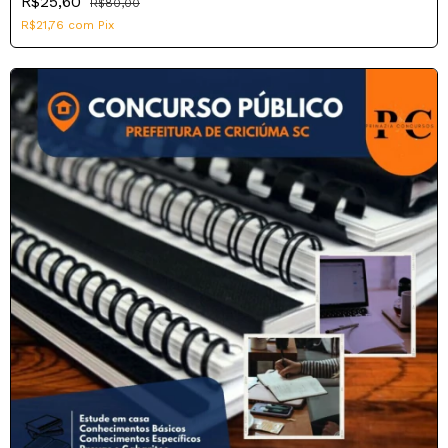
R$25,60
R$80,00
R$21,76
com
Pix