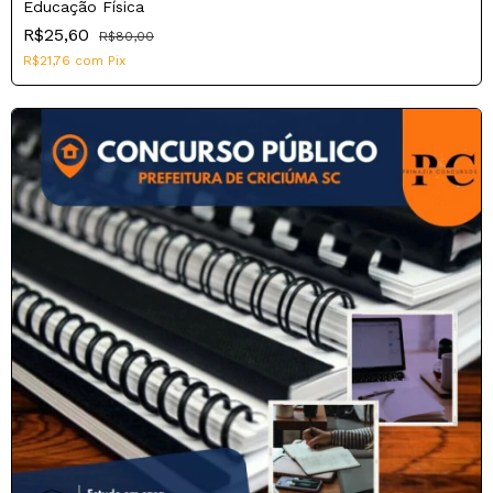
Educação Física
R$25,60
R$80,00
R$21,76
com
Pix