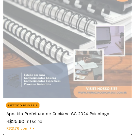
MÉTODO PRIMAZIA
Apostila Prefeitura de Criciúma SC 2024 Psicólogo
R$25,60
R$80,00
R$21,76
com
Pix