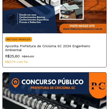
MÉTODO PRIMAZIA
Apostila Prefeitura de Criciúma SC 2024 Engenheiro
Ambiental
R$25,60
R$80,00
R$21,76
com
Pix