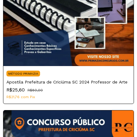
MÉTODO PRIMAZIA
Apostila Prefeitura de Criciúma SC 2024 Professor de Arte
R$25,60
R$80,00
R$21,76
com
Pix