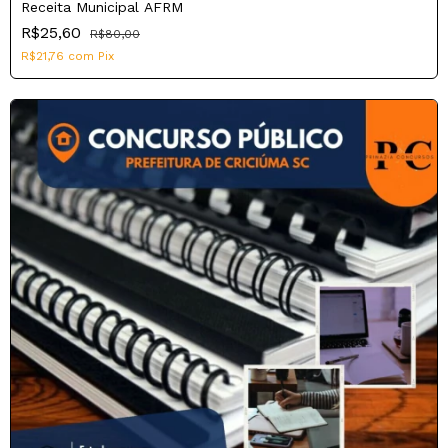
Receita Municipal AFRM
R$25,60
R$80,00
R$21,76
com
Pix