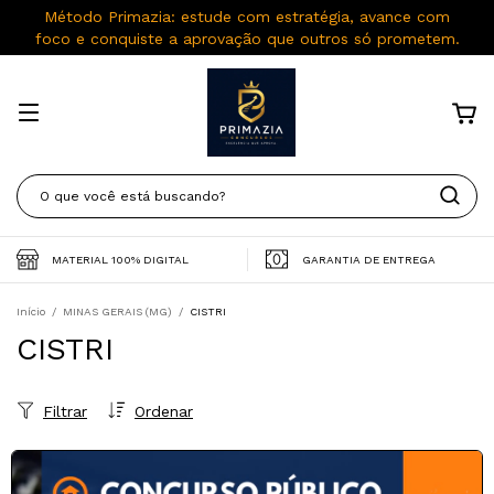
Método Primazia: estude com estratégia, avance com
foco e conquiste a aprovação que outros só prometem.
MATERIAL 100% DIGITAL
GARANTIA DE ENTREGA
Início
/
MINAS GERAIS (MG)
/
CISTRI
CISTRI
Filtrar
Ordenar