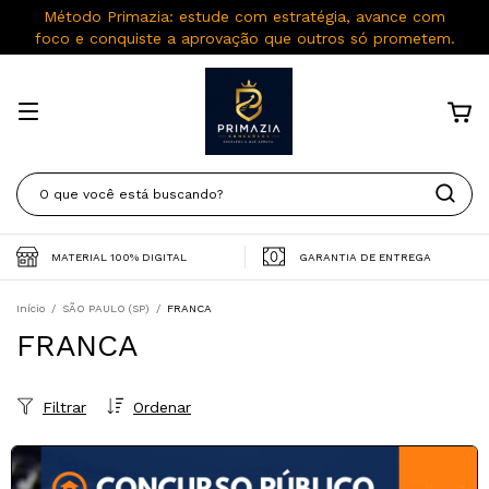
Método Primazia: estude com estratégia, avance com
foco e conquiste a aprovação que outros só prometem.
MATERIAL 100% DIGITAL
GARANTIA DE ENTREGA
Início
/
SÃO PAULO (SP)
/
FRANCA
FRANCA
Filtrar
Ordenar