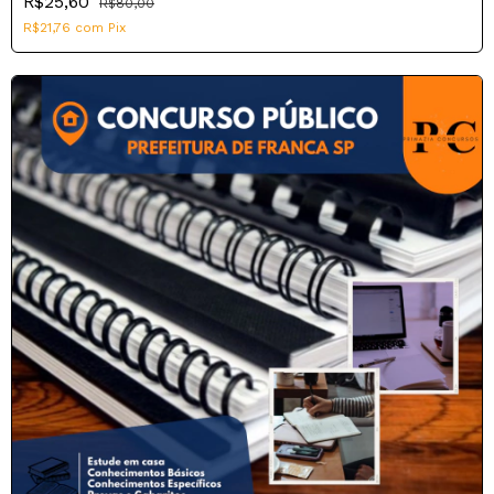
R$25,60
R$80,00
R$21,76
com
Pix