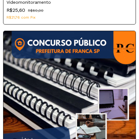
Videomonitoramento
R$25,60
R$80,00
R$21,76
com
Pix