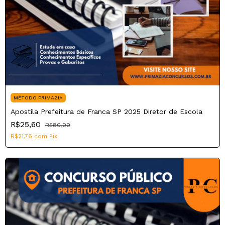
MÉTODO PRIMAZIA
Apostila Prefeitura de Franca SP 2025 Diretor de Escola
R$25,60
R$80,00
R$21,76
com
Pix