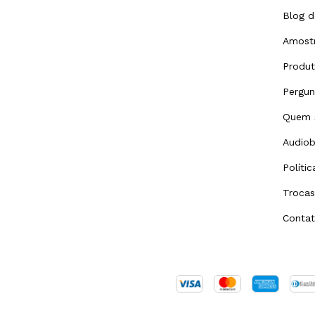
Blog d
Amostr
Produ
Pergun
Quem 
Audiob
Políti
Trocas
Conta