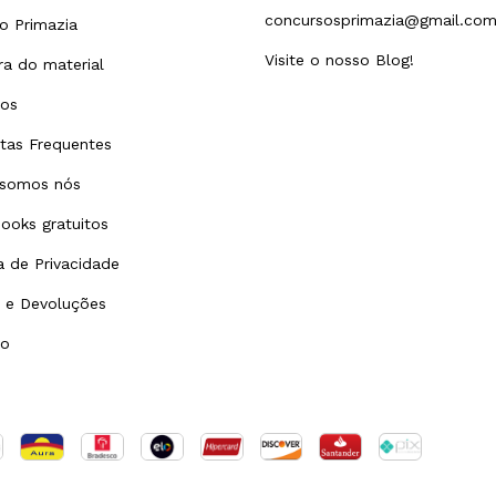
concursosprimazia@gmail.co
o Primazia
Visite o nosso Blog!
a do material
tos
tas Frequentes
somos nós
ooks gratuitos
ca de Privacidade
 e Devoluções
to