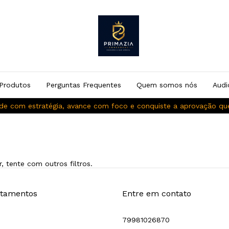
Produtos
Perguntas Frequentes
Quem somos nós
Audi
de com estratégia, avance com foco e conquiste a aprovação q
, tente com outros filtros.
tamentos
Entre em contato
79981026870