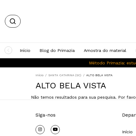
Início
Blog do Primazia
Amostra do material
Método Primazia: estu
Início
/
SANTA CATARINA (SC)
/
ALTO BELA VISTA
ALTO BELA VISTA
Não temos resultados para sua pesquisa. Por favor
Siga-nos
Depar
Início