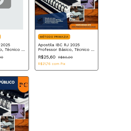
MÉTODO PRIMAZIA
 2025
Apostila IBC RJ 2025
o, Técnico e
Professor Básico, Técnico e
rdocegueira
Tecnológico Anos Iniciais de
R$25,60
00
R$80,00
Ensino Fundamental
R$21,76
com
Pix