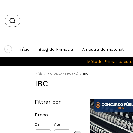
Início
Blog do Primazia
Amostra do material
Método Primazia: estu
Início
/
RIO DE JANEIRO (RJ)
/
IBC
IBC
Filtrar por
Preço
De
Até