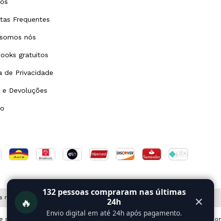
tos
tas Frequentes
somos nós
ooks gratuitos
ca de Privacidade
 e Devoluções
to
132
pessoas compraram nas últimas
s reservados.
🔥
✕
24h
Envio digital em até 24h após pagamento.
e site
você aceita o uso de cookies
para agilizar a sua experiência de co