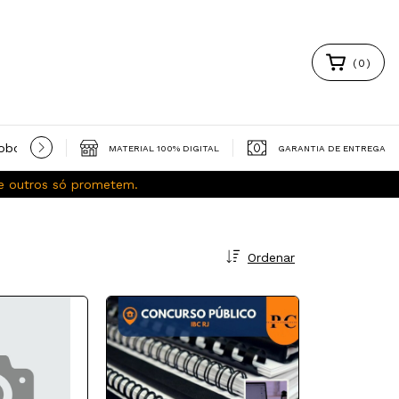
(
0
)
obooks gratuitos
Política de Privacidade
Trocas e Devoluç
MATERIAL 100% DIGITAL
GARANTIA DE ENTREGA
ue outros só prometem.
Ordenar