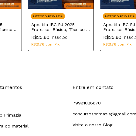
MÉTODO PRIMAZIA
MÉTODO PRIMAZIA
25
Apostila IBC RJ 2025
Apostila IBC RJ
écnico e
Professor Básico, Técnico e
Professor Básic
ção
Tecnológico Corpo e
Tecnológico Ed
R$25,60
R$25,60
R$80,00
R$80,
Movimento
Precoce
R$21,76
com
Pix
R$21,76
com
Pix
tamentos
Entre em contato
79981026870
concursosprimazia@gmail.co
o Primazia
Visite o nosso Blog!
a do material