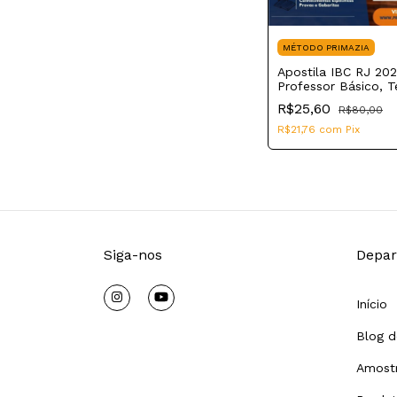
MÉTODO PRIMAZIA
Apostila IBC RJ 20
Professor Básico, T
Tecnológico Educa
R$25,60
R$80,00
Infantil
R$21,76
com
Pix
Siga-nos
Depar
Início
Blog d
Amostr