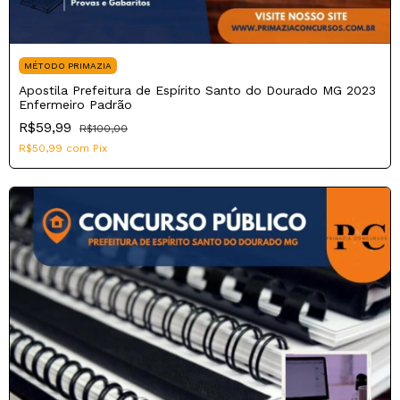
MÉTODO PRIMAZIA
Apostila Prefeitura de Espírito Santo do Dourado MG 2023
Enfermeiro Padrão
R$59,99
R$100,00
R$50,99
com
Pix