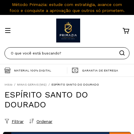
Método Primazia: estude com estratégia, avance com
foco e conquiste a aprovação que outros só prometem.
MATERIAL 100% DIGITAL
GARANTIA DE ENTREGA
Início
/
MINAS GERAIS (MG)
/
ESPÍRITO SANTO DO DOURADO
ESPÍRITO SANTO DO
DOURADO
Filtrar
Ordenar