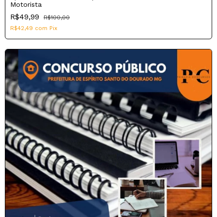
Motorista
R$49,99
R$100,00
R$42,49
com
Pix