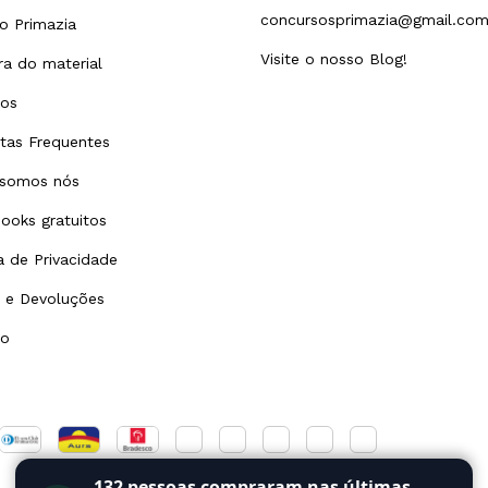
concursosprimazia@gmail.co
o Primazia
Visite o nosso Blog!
a do material
tos
tas Frequentes
somos nós
ooks gratuitos
ca de Privacidade
 e Devoluções
to
132
pessoas compraram nas últimas