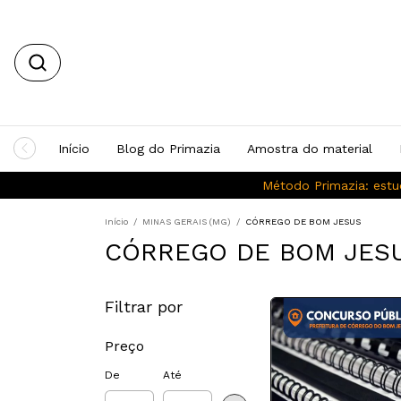
Início
Blog do Primazia
Amostra do material
Método Primazia: estu
Início
/
MINAS GERAIS (MG)
/
CÓRREGO DE BOM JESUS
CÓRREGO DE BOM JES
Filtrar por
Preço
De
Até