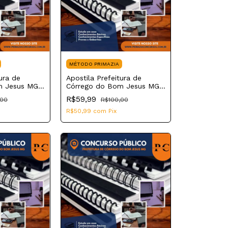
MÉTODO PRIMAZIA
ura de
Apostila Prefeitura de
m Jesus MG
Córrego do Bom Jesus MG
m Meio
2023 Fiscal Sanitário
R$59,99
,00
R$100,00
R$50,99
com
Pix