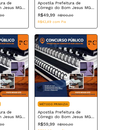
ura de
Apostila Prefeitura de
m Jesus MG
Córrego do Bom Jesus MG
a Técnico
2023 Auxiliar de Serviços
R$49,99
,00
R$100,00
Funerários
R$42,49
com
Pix
MÉTODO PRIMAZIA
ura de
Apostila Prefeitura de
m Jesus MG
Córrego do Bom Jesus MG
cal de
2023 Psicopedagogo
R$59,99
,00
R$100,00