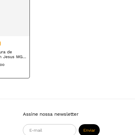
ura de
m Jesus MG
cal de
,00
Assine nossa newsletter