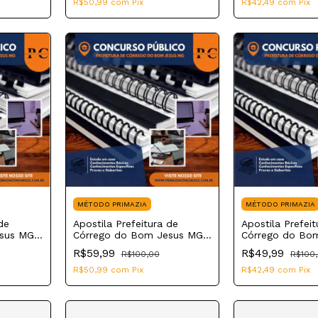
R$50,99
com
Pix
R$42,49
com
Pix
MÉTODO PRIMAZIA
MÉTODO PRIMAZIA
de
Apostila Prefeitura de
Apostila Prefeit
esus MG
Córrego do Bom Jesus MG
Córrego do Bo
2023 Nutricionista
2023 Motorista
R$59,99
R$49,99
R$100,00
R$100
R$50,99
com
Pix
R$42,49
com
Pix