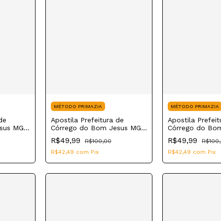
MÉTODO PRIMAZIA
MÉTODO PRIMAZIA
de
Apostila Prefeitura de
Apostila Prefeit
esus MG
Córrego do Bom Jesus MG
Córrego do Bo
2023 Auxiliar de Obras e
2023 Auxiliar d
R$49,99
R$49,99
R$100,00
R$100
Serviços
R$42,49
com
Pix
R$42,49
com
Pix