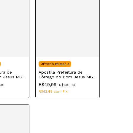
MÉTODO PRIMAZIA
ura de
Apostila Prefeitura de
m Jesus MG
Córrego do Bom Jesus MG
e Farmácia
2023 Auxiliar Administrativo
R$49,99
,00
R$100,00
R$42,49
com
Pix