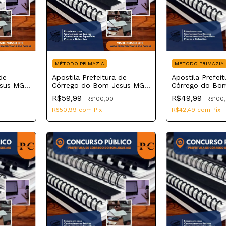
MÉTODO PRIMAZIA
MÉTODO PRIMAZIA
de
Apostila Prefeitura de
Apostila Prefeit
esus MG
Córrego do Bom Jesus MG
Córrego do Bo
2023 Instrutor de Esportes
2023 Técnico e
R$59,99
R$49,99
R$100,00
R$100
Ambiente
R$50,99
com
Pix
R$42,49
com
Pix