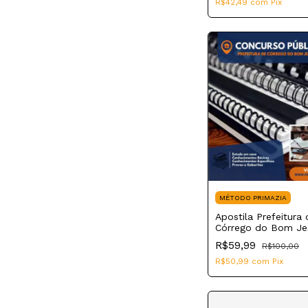
R$42,49
com
Pix
MÉTODO PRIMAZIA
Apostila Prefeitura 
Córrego do Bom J
2023 Psicólogo
R$59,99
R$100,00
R$50,99
com
Pix