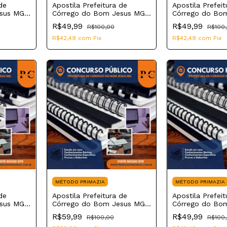
de
Apostila Prefeitura de
Apostila Prefeit
esus MG
Córrego do Bom Jesus MG
Córrego do Bo
2023 Operador de
2023 Desenhist
R$49,99
R$49,99
R$100,00
R$100
Saneamento
R$42,49
com
Pix
R$42,49
com
Pix
MÉTODO PRIMAZIA
MÉTODO PRIMAZIA
de
Apostila Prefeitura de
Apostila Prefeit
esus MG
Córrego do Bom Jesus MG
Córrego do Bo
ducação
2023 Assistente Técnico de
2023 Agente Fis
R$59,99
R$49,99
R$100,00
R$100
Educação
Urbanismo