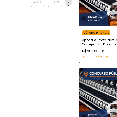
MÉTODO PRIMAZIA
Apostila Prefeitura 
Córrego do Bom J
2023 Professor de
R$59,99
R$100,00
Educação Especial
R$50,99
com
Pix