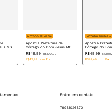
MÉTODO PRIMAZIA
MÉTODO PRIMAZIA
de
Apostila Prefeitura de
Apostila Prefeit
esus MG
Córrego do Bom Jesus MG
Córrego do Bo
ial
2023 Agente Fiscal Sanitário
2023 Agente Fis
R$49,99
R$49,99
R$100,00
R$100
Saneamento
R$42,49
com
Pix
R$42,49
com
Pix
tamentos
Entre em contato
79981026870