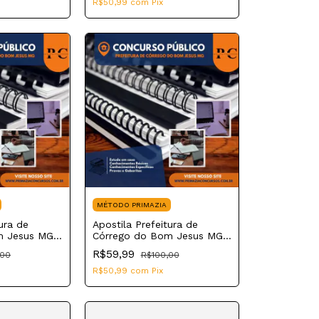
R$50,99
com
Pix
MÉTODO PRIMAZIA
ura de
Apostila Prefeitura de
m Jesus MG
Córrego do Bom Jesus MG
2023 Fisioterapeuta
R$59,99
,00
R$100,00
R$50,99
com
Pix