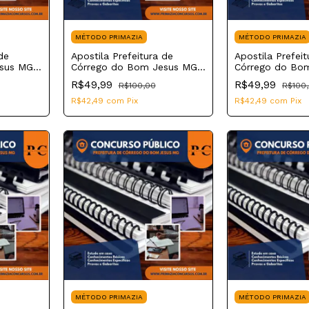
MÉTODO PRIMAZIA
MÉTODO PRIMAZIA
de
Apostila Prefeitura de
Apostila Prefeit
esus MG
Córrego do Bom Jesus MG
Córrego do Bo
strativo
2023 Técnico em Química
2023 Técnico 
R$49,99
R$49,99
R$100,00
R$100
Enfermagem
R$42,49
com
Pix
R$42,49
com
Pix
MÉTODO PRIMAZIA
MÉTODO PRIMAZIA