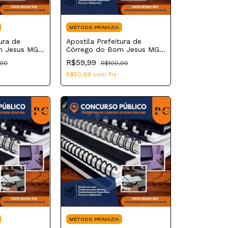
MÉTODO PRIMAZIA
ura de
Apostila Prefeitura de
m Jesus MG
Córrego do Bom Jesus MG
em
2023 Professor de
R$59,99
,00
R$100,00
Educação Física
R$50,99
com
Pix
MÉTODO PRIMAZIA