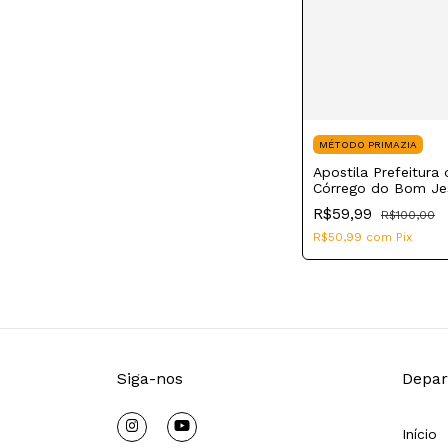
MÉTODO PRIMAZIA
Apostila Prefeitura 
Córrego do Bom J
2023 Assistente Soc
R$59,99
R$100,00
R$50,99
com
Pix
Siga-nos
Depar
Início