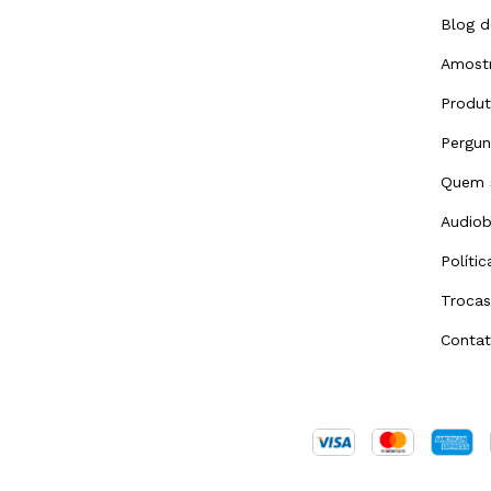
Blog d
Amostr
Produ
Pergun
Quem 
Audiob
Políti
Trocas
Conta