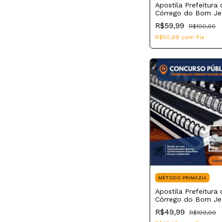
Apostila Prefeitura 
Córrego do Bom J
2023 Professor de
R$59,99
R$100,00
Educação Básica
R$50,99
com
Pix
MÉTODO PRIMAZIA
Apostila Prefeitura 
Córrego do Bom J
2023 Auxiliar de E
R$49,99
R$100,00
Básica