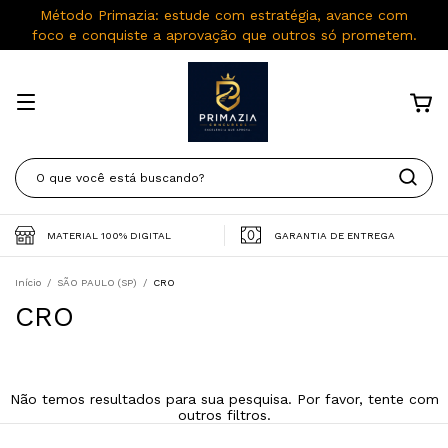
Método Primazia: estude com estratégia, avance com
foco e conquiste a aprovação que outros só prometem.
MATERIAL 100% DIGITAL
GARANTIA DE ENTREGA
Início
/
SÃO PAULO (SP)
/
CRO
CRO
Não temos resultados para sua pesquisa. Por favor, tente com
outros filtros.