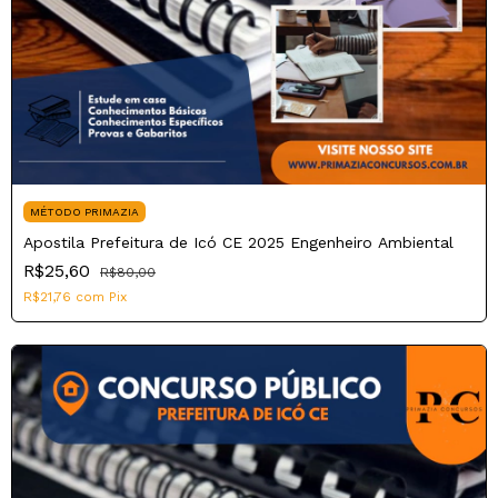
MÉTODO PRIMAZIA
Apostila Prefeitura de Icó CE 2025 Engenheiro Ambiental
R$25,60
R$80,00
R$21,76
com
Pix