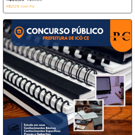
R$21,76
com
Pix