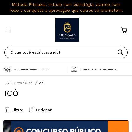
Método Primazia: estude com estratégia, avance com
foco e conquiste a aprovação que outros só prometem.
MATERIAL 100% DIGITAL
GARANTIA DE ENTREGA
Início
/
CEARÁ (CE)
/
ICÓ
ICÓ
Filtrar
Ordenar