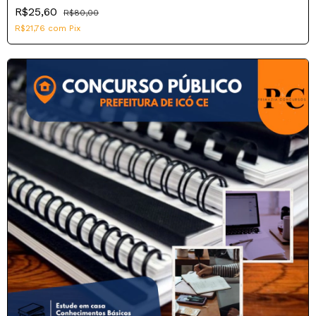
R$25,60
R$80,00
R$21,76
com
Pix