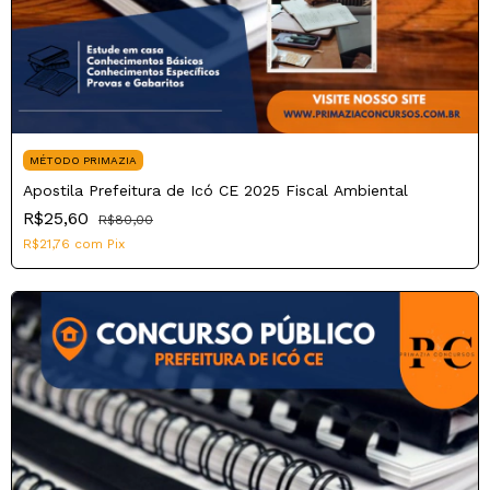
MÉTODO PRIMAZIA
Apostila Prefeitura de Icó CE 2025 Fiscal Ambiental
R$25,60
R$80,00
R$21,76
com
Pix