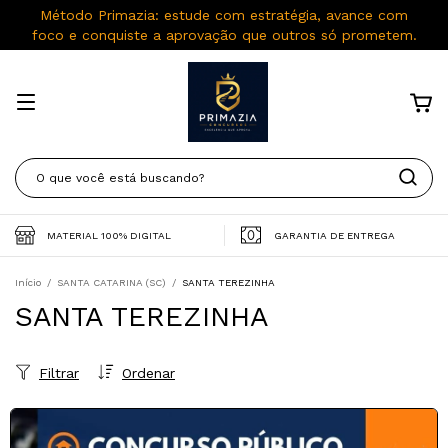
Método Primazia: estude com estratégia, avance com
foco e conquiste a aprovação que outros só prometem.
MATERIAL 100% DIGITAL
GARANTIA DE ENTREGA
Início
/
SANTA CATARINA (SC)
/
SANTA TEREZINHA
SANTA TEREZINHA
Filtrar
Ordenar