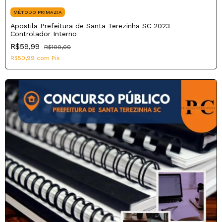
MÉTODO PRIMAZIA
Apostila Prefeitura de Santa Terezinha SC 2023
Controlador Interno
R$59,99
R$100,00
R$50,99
com
Pix