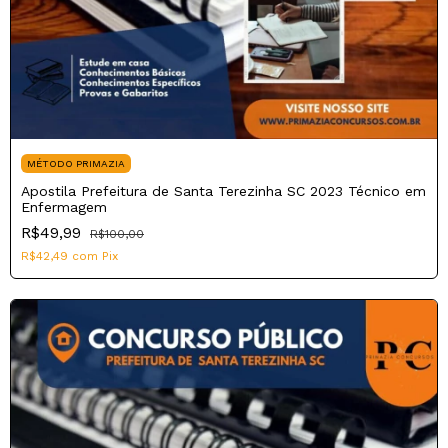
MÉTODO PRIMAZIA
Apostila Prefeitura de Santa Terezinha SC 2023 Técnico em
Enfermagem
R$49,99
R$100,00
R$42,49
com
Pix