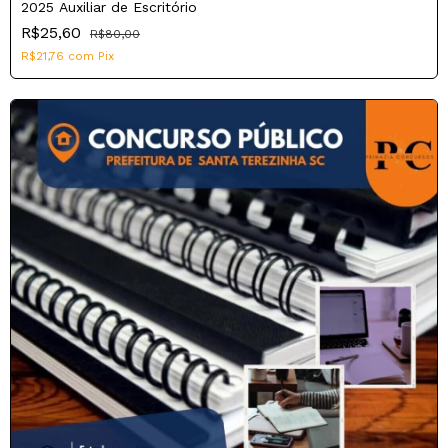
2025 Auxiliar de Escritório
R$25,60
R$80,00
R$21,76
com
Pix