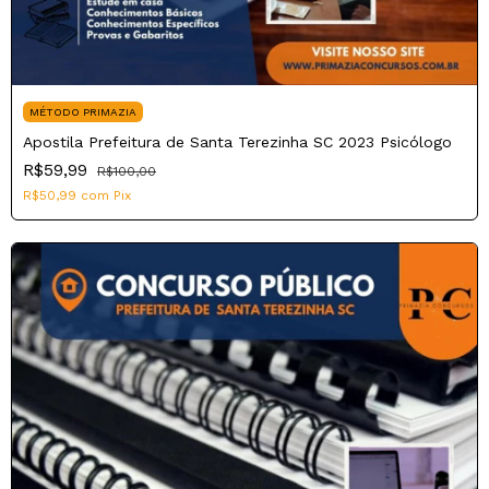
MÉTODO PRIMAZIA
Apostila Prefeitura de Santa Terezinha SC 2023 Psicólogo
R$59,99
R$100,00
R$50,99
com
Pix