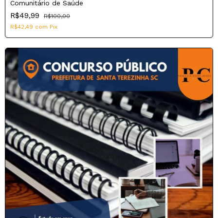
Comunitário de Saúde
R$49,99
R$100,00
R$42,49
com
Pix