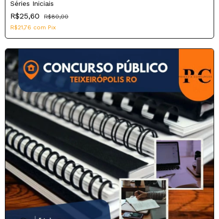
Séries Iniciais
R$25,60
R$80,00
R$21,76
com
Pix