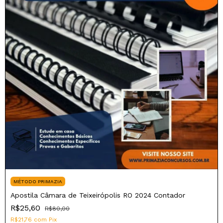
MÉTODO PRIMAZIA
Apostila Câmara de Teixeirópolis RO 2024 Contador
R$25,60
R$80,00
R$21,76
com
Pix