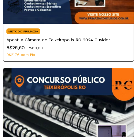
MÉTODO PRIMAZIA
Apostila Câmara de Teixeirópolis RO 2024 Ouvidor
R$25,60
R$80,00
R$21,76
com
Pix