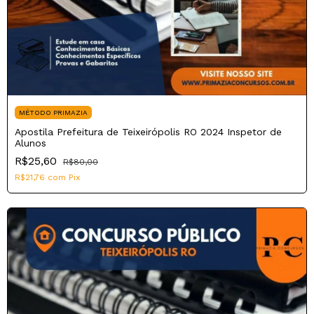
MÉTODO PRIMAZIA
Apostila Prefeitura de Teixeirópolis RO 2024 Inspetor de
Alunos
R$25,60
R$80,00
R$21,76
com
Pix