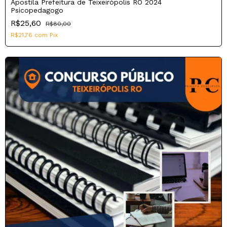
Apostila Prefeitura de Teixeirópolis RO 2024
Psicopedagogo
R$25,60
R$80,00
R$21,76
com
Pix