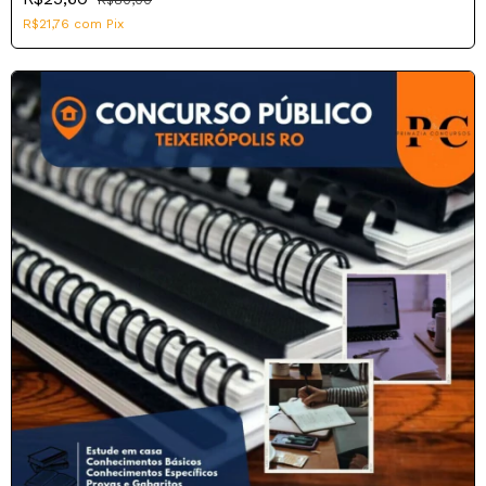
R$21,76
com
Pix