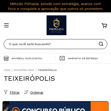
Método Primazia: estude com estratégia, avance com
foco e conquiste a aprovação que outros só prometem.
MATERIAL 100% DIGITAL
GARANTIA DE ENTREGA
Início
/
RONDÔNIA (RO)
/
TEIXEIRÓPOLIS
TEIXEIRÓPOLIS
Filtrar
Ordenar