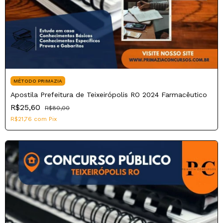
MÉTODO PRIMAZIA
Apostila Prefeitura de Teixeirópolis RO 2024 Farmacêutico
R$25,60
R$80,00
R$21,76
com
Pix