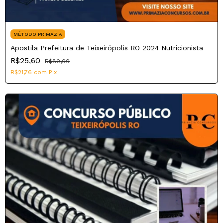
MÉTODO PRIMAZIA
Apostila Prefeitura de Teixeirópolis RO 2024 Nutricionista
R$25,60
R$80,00
R$21,76
com
Pix