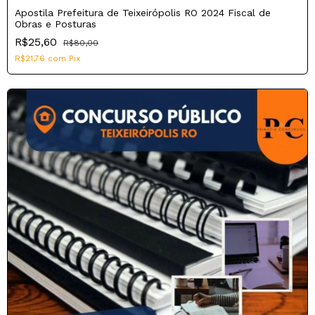
Apostila Prefeitura de Teixeirópolis RO 2024 Fiscal de
Obras e Posturas
R$25,60
R$80,00
R$21,76
com
Pix