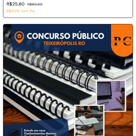
R$25,60
R$80,00
R$21,76
com
Pix