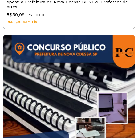
Apostila Prefeitura de Nova Odessa SP 2023 Professor de
Artes
R$59,99
R$100,00
R$50,99
com
Pix