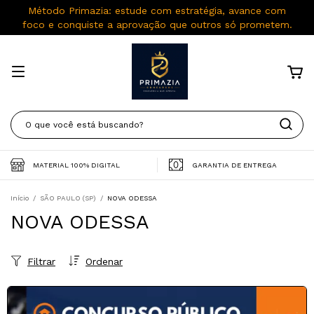
Método Primazia: estude com estratégia, avance com
foco e conquiste a aprovação que outros só prometem.
MATERIAL 100% DIGITAL
GARANTIA DE ENTREGA
Início
/
SÃO PAULO (SP)
/
NOVA ODESSA
NOVA ODESSA
Filtrar
Ordenar