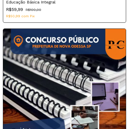
Educação Básica Integral
R$59,99
R$100,00
R$50,99
com
Pix