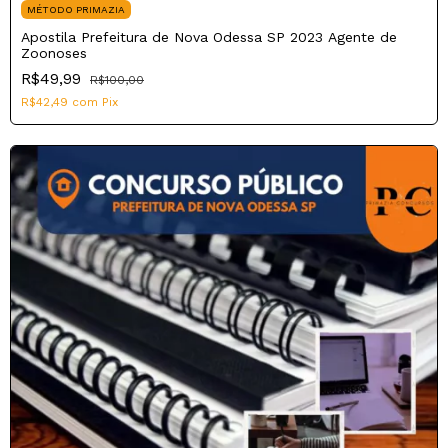
MÉTODO PRIMAZIA
Apostila Prefeitura de Nova Odessa SP 2023 Agente de
Zoonoses
R$49,99
R$100,00
R$42,49
com
Pix