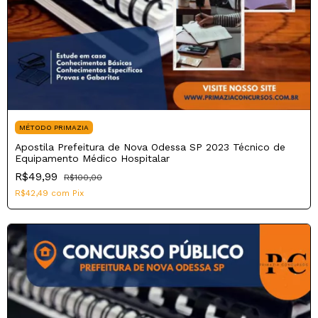
MÉTODO PRIMAZIA
Apostila Prefeitura de Nova Odessa SP 2023 Técnico de
Equipamento Médico Hospitalar
R$49,99
R$100,00
R$42,49
com
Pix