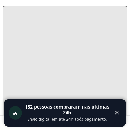
132
pessoas compraram nas últimas
🔥
✕
24h
Envio digital em até 24h após pagamento.
Ao navegar por este site
você aceita o uso de
Entendi
cookies
para agilizar a sua experiência de compra.