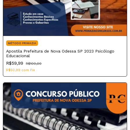
MÉTODO PRIMAZIA
Apostila Prefeitura de Nova Odessa SP 2023 Psicólogo
Educacional
R$59,99
R$100,00
R$50,99
com
Pix