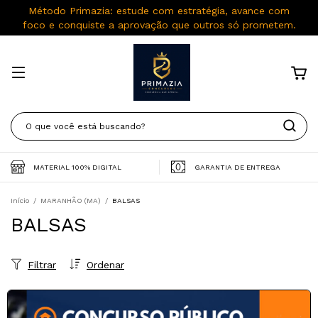
Método Primazia: estude com estratégia, avance com
foco e conquiste a aprovação que outros só prometem.
MATERIAL 100% DIGITAL
GARANTIA DE ENTREGA
Início
/
MARANHÃO (MA)
/
BALSAS
BALSAS
Filtrar
Ordenar