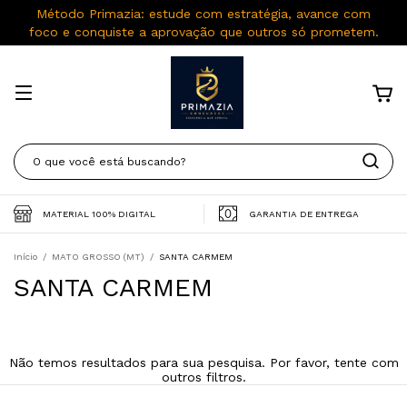
Método Primazia: estude com estratégia, avance com
foco e conquiste a aprovação que outros só prometem.
MATERIAL 100% DIGITAL
GARANTIA DE ENTREGA
Início
/
MATO GROSSO (MT)
/
SANTA CARMEM
SANTA CARMEM
Não temos resultados para sua pesquisa. Por favor, tente com
outros filtros.