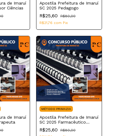
ura de Imaruí
Apostila Prefeitura de Imaruí
or Ciências
SC 2025 Pedagogo
R$25,60
00
R$80,00
R$21,76
com
Pix
MÉTODO PRIMAZIA
ura de Imaruí
Apostila Prefeitura de Imaruí
rapeuta
SC 2025 Farmacêutico
Bioquímico
R$25,60
00
R$80,00