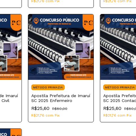
R$21,76
com
Pix
R$21,76
com
Pix
MÉTODO PRIMAZIA
MÉTODO PRIMAZIA
de Imaruí
Apostila Prefeitura de Imaruí
Apostila Prefeit
Civil
SC 2025 Enfermeiro
SC 2025 Conta
R$25,60
R$25,60
R$80,00
R$80,
R$21,76
com
Pix
R$21,76
com
Pix