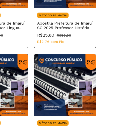
MÉTODO PRIMAZIA
ura de Imaruí
Apostila Prefeitura de Imaruí
sor Língua
SC 2025 Professor História
R$25,60
00
R$80,00
R$21,76
com
Pix
MÉTODO PRIMAZIA