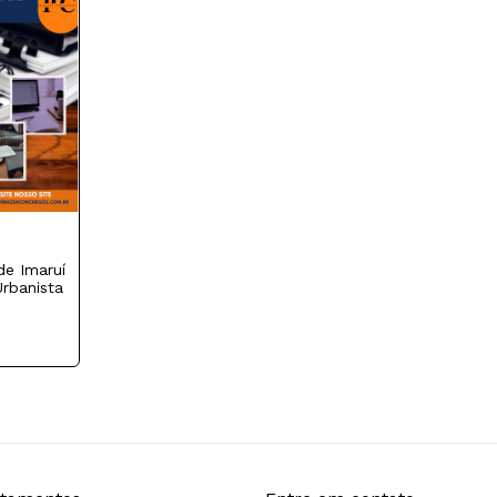
de Imaruí
Urbanista