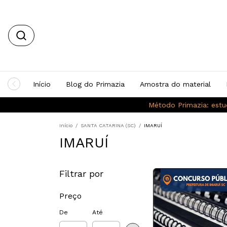
Início
Blog do Primazia
Amostra do material
Método Primazia: estu
Início
/
SANTA CATARINA (SC)
/
IMARUÍ
IMARUÍ
Filtrar por
Preço
De
Até