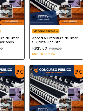
MÉTODO PRIMAZIA
ura de Imaruí
Apostila Prefeitura de Imaruí
sor Anos
SC 2025 Analista
Administrativo
R$25,60
00
R$80,00
R$21,76
com
Pix