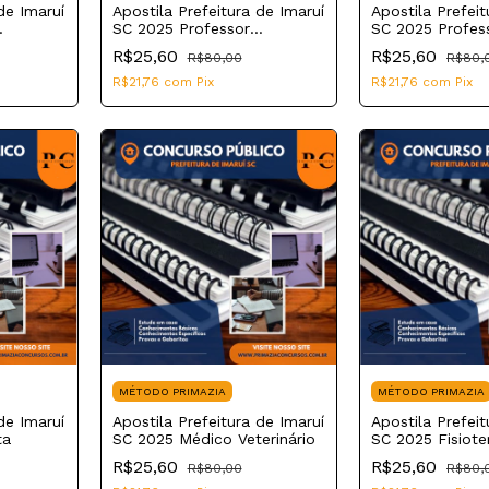
de Imaruí
Apostila Prefeitura de Imaruí
Apostila Prefeit
SC 2025 Professor
SC 2025 Profess
Educação Física
R$25,60
R$25,60
R$80,00
R$80,
R$21,76
com
Pix
R$21,76
com
Pix
MÉTODO PRIMAZIA
MÉTODO PRIMAZIA
de Imaruí
Apostila Prefeitura de Imaruí
Apostila Prefeit
ta
SC 2025 Médico Veterinário
SC 2025 Fisiote
R$25,60
R$25,60
R$80,00
R$80,