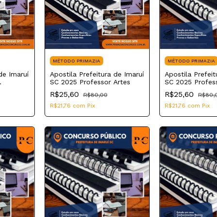
MÉTODO PRIMAZIA
MÉTODO PRIMAZIA
de Imaruí
Apostila Prefeitura de Imaruí
Apostila Prefeit
SC 2025 Professor Artes
SC 2025 Profes
Iniciais
R$25,60
R$25,60
R$80,00
R$80,
R$21,76
com
Pix
R$21,76
com
Pix