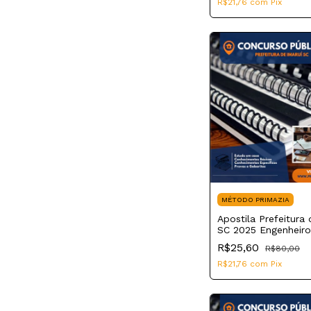
R$21,76
com
Pix
MÉTODO PRIMAZIA
Apostila Prefeitura 
SC 2025 Engenheiro 
R$25,60
R$80,00
R$21,76
com
Pix