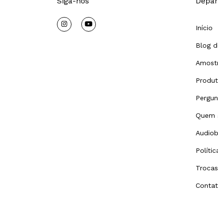
Siga-nos
Depar
Início
Blog d
Amostr
Produ
Pergun
Quem 
Audiob
Políti
Trocas
Conta