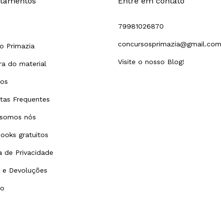
tamentos
Entre em contato
79981026870
concursosprimazia@gmail.co
o Primazia
Visite o nosso Blog!
a do material
tos
tas Frequentes
somos nós
ooks gratuitos
ca de Privacidade
 e Devoluções
to