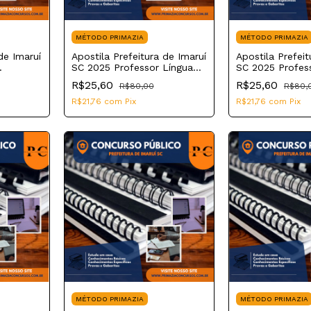
MÉTODO PRIMAZIA
MÉTODO PRIMAZIA
de Imaruí
Apostila Prefeitura de Imaruí
Apostila Prefeit
SC 2025 Professor Língua
SC 2025 Profes
Portuguesa
Inglesa
R$25,60
R$25,60
R$80,00
R$80,
R$21,76
com
Pix
R$21,76
com
Pix
MÉTODO PRIMAZIA
MÉTODO PRIMAZIA