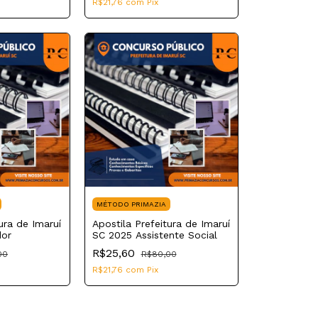
R$21,76
com
Pix
MÉTODO PRIMAZIA
ura de Imaruí
Apostila Prefeitura de Imaruí
dor
SC 2025 Assistente Social
R$25,60
00
R$80,00
R$21,76
com
Pix