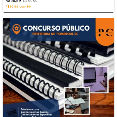
R$59,99
R$100,00
R$50,99
com
Pix