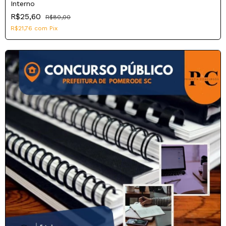
Interno
R$25,60
R$80,00
R$21,76
com
Pix