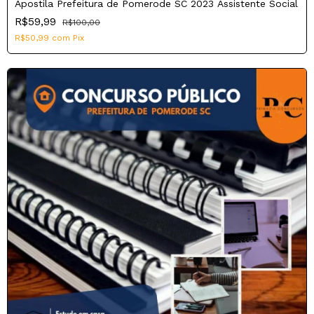
Apostila Prefeitura de Pomerode SC 2023 Assistente Social
R$59,99
R$100,00
R$50,99
com
Pix