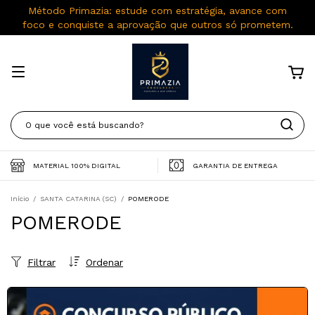
Método Primazia: estude com estratégia, avance com
foco e conquiste a aprovação que outros só prometem.
MATERIAL 100% DIGITAL
GARANTIA DE ENTREGA
Início
/
SANTA CATARINA (SC)
/
POMERODE
POMERODE
Filtrar
Ordenar