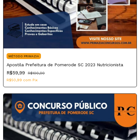
MÉTODO PRIMAZIA
Apostila Prefeitura de Pomerode SC 2023 Nutricionista
R$59,99
R$100,00
R$50,99
com
Pix