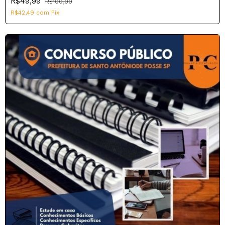
R$49,99
R$100,00
R$42,49
com
Pix