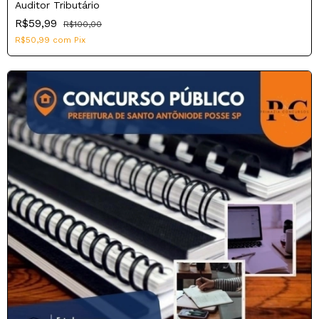
Auditor Tributário
R$59,99
R$100,00
R$50,99
com
Pix