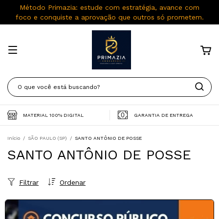
Método Primazia: estude com estratégia, avance com
foco e conquiste a aprovação que outros só prometem.
MATERIAL 100% DIGITAL
GARANTIA DE ENTREGA
Início
/
SÃO PAULO (SP)
/
SANTO ANTÔNIO DE POSSE
SANTO ANTÔNIO DE POSSE
Filtrar
Ordenar