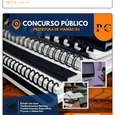
R$21,76
com
Pix