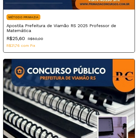
MÉTODO PRIMAZIA
Apostila Prefeitura de Viamão RS 2025 Professor de
Matemática
R$25,60
R$80,00
R$21,76
com
Pix