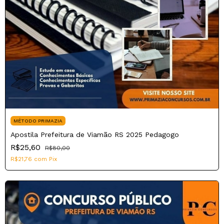
MÉTODO PRIMAZIA
Apostila Prefeitura de Viamão RS 2025 Pedagogo
R$25,60
R$80,00
R$21,76
com
Pix