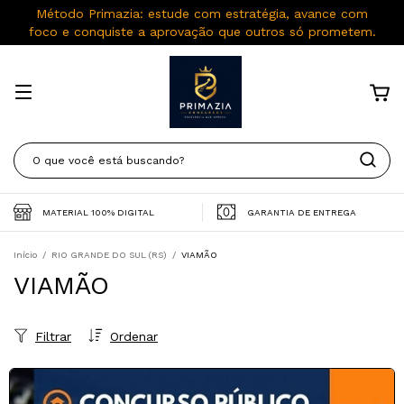
Método Primazia: estude com estratégia, avance com
foco e conquiste a aprovação que outros só prometem.
MATERIAL 100% DIGITAL
GARANTIA DE ENTREGA
Início
/
RIO GRANDE DO SUL (RS)
/
VIAMÃO
VIAMÃO
Filtrar
Ordenar