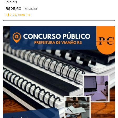
Iniciais
R$25,60
R$80,00
R$21,76
com
Pix