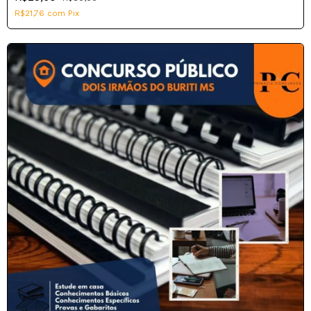
R$21,76
com
Pix