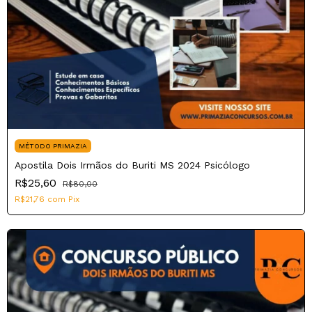
MÉTODO PRIMAZIA
Apostila Dois Irmãos do Buriti MS 2024 Psicólogo
R$25,60
R$80,00
R$21,76
com
Pix