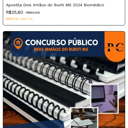
Apostila Dois Irmãos do Buriti MS 2024 Biomédico
R$25,60
R$80,00
R$21,76
com
Pix