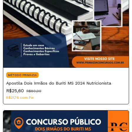
MÉTODO PRIMAZIA
Apostila Dois Irmãos do Buriti MS 2024 Nutricionista
R$25,60
R$80,00
R$21,76
com
Pix