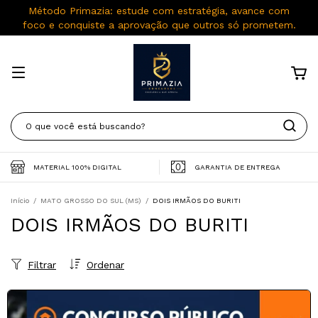
Método Primazia: estude com estratégia, avance com
foco e conquiste a aprovação que outros só prometem.
MATERIAL 100% DIGITAL
GARANTIA DE ENTREGA
Início
/
MATO GROSSO DO SUL (MS)
/
DOIS IRMÃOS DO BURITI
DOIS IRMÃOS DO BURITI
Filtrar
Ordenar