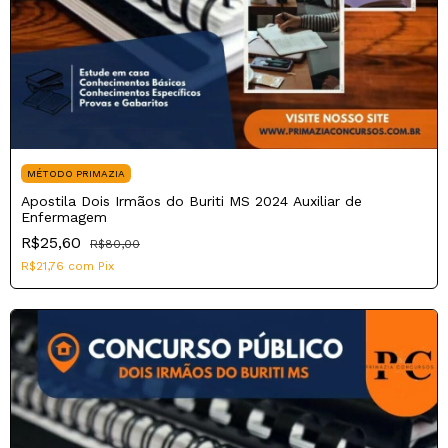
MÉTODO PRIMAZIA
Apostila Dois Irmãos do Buriti MS 2024 Auxiliar de
Enfermagem
R$25,60
R$80,00
R$21,76
com
Pix