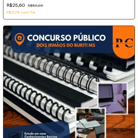
R$25,60
R$80,00
R$21,76
com
Pix