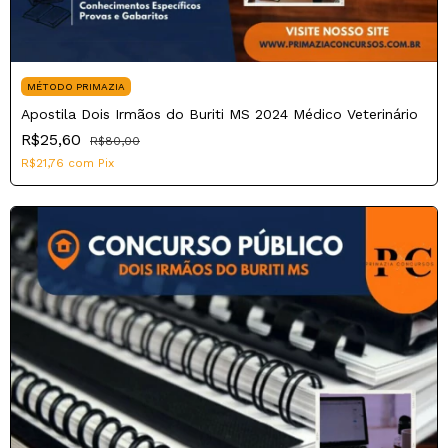
MÉTODO PRIMAZIA
Apostila Dois Irmãos do Buriti MS 2024 Médico Veterinário
R$25,60
R$80,00
R$21,76
com
Pix