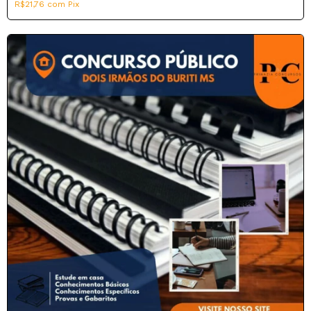
R$21,76
com
Pix