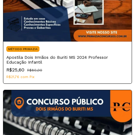
MÉTODO PRIMAZIA
Apostila Dois Irmãos do Buriti MS 2024 Professor
Educação Infantil
R$25,60
R$80,00
R$21,76
com
Pix