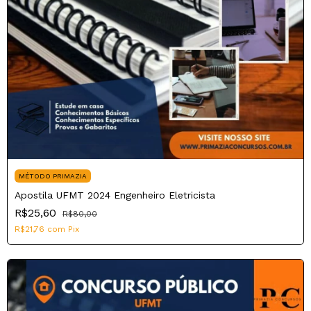
MÉTODO PRIMAZIA
Apostila UFMT 2024 Engenheiro Eletricista
R$25,60
R$80,00
R$21,76
com
Pix