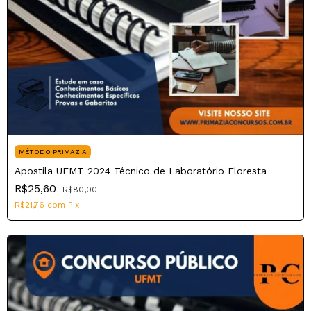
MÉTODO PRIMAZIA
Apostila UFMT 2024 Técnico de Laboratório Floresta
R$25,60
R$80,00
R$21,76
com
Pix