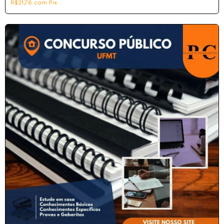
R$21,76
com
Pix