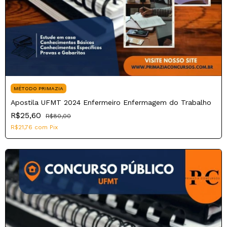
MÉTODO PRIMAZIA
Apostila UFMT 2024 Enfermeiro Enfermagem do Trabalho
R$25,60
R$80,00
R$21,76
com
Pix