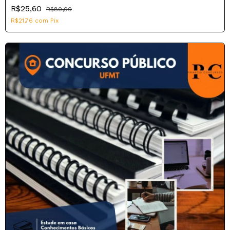
R$25,60
R$80,00
R$21,76
com
Pix