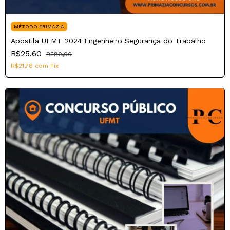
MÉTODO PRIMAZIA
Apostila UFMT 2024 Engenheiro Segurança do Trabalho
R$25,60
R$80,00
R$21,76
com
Pix