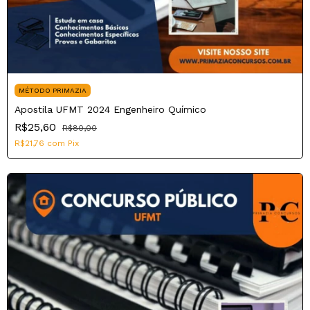
MÉTODO PRIMAZIA
Apostila UFMT 2024 Engenheiro Químico
R$25,60
R$80,00
R$21,76
com
Pix