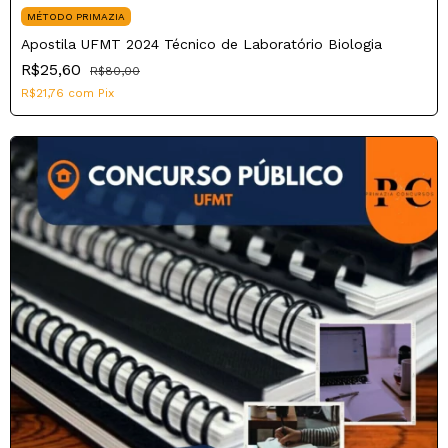
MÉTODO PRIMAZIA
Apostila UFMT 2024 Técnico de Laboratório Biologia
R$25,60
R$80,00
R$21,76
com
Pix