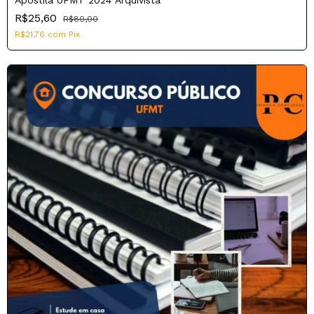
R$25,60
R$80,00
R$21,76
com
Pix