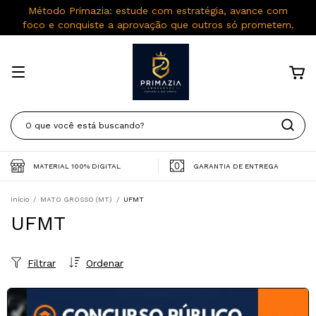
Método Primazia: estude com estratégia, avance com
foco e conquiste a aprovação que outros só prometem.
MATERIAL 100% DIGITAL
GARANTIA DE ENTREGA
Início
/
MATO GROSSO (MT)
/
UFMT
UFMT
Filtrar
Ordenar