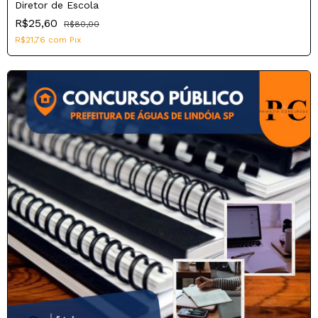
Diretor de Escola
R$25,60
R$80,00
R$21,76
com
Pix