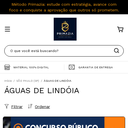
Método Primazia: estude com estratégia, avance com
foco e conquiste a aprovação que outros só prometem.
MATERIAL 100% DIGITAL
GARANTIA DE ENTREGA
Início
/
SÃO PAULO (SP)
/
ÁGUAS DE LINDÓIA
ÁGUAS DE LINDÓIA
Filtrar
Ordenar