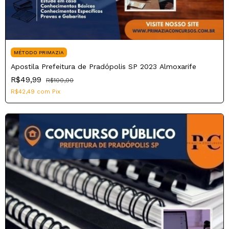
MÉTODO PRIMAZIA
Apostila Prefeitura de Pradópolis SP 2023 Almoxarife
R$49,99
R$100,00
R$42,49
com
Pix