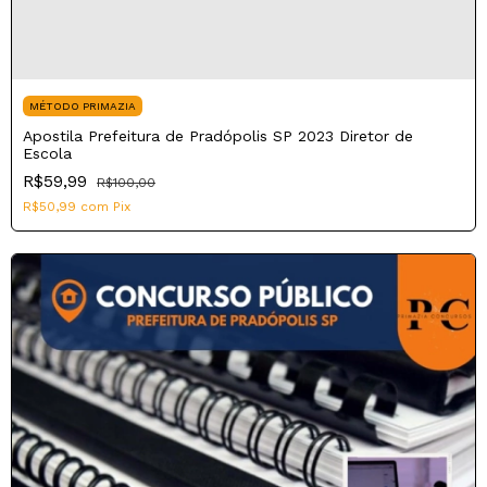
MÉTODO PRIMAZIA
Apostila Prefeitura de Pradópolis SP 2023 Diretor de
Escola
R$59,99
R$100,00
R$50,99
com
Pix