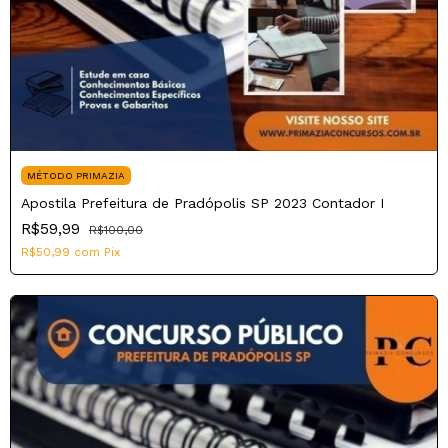
MÉTODO PRIMAZIA
Apostila Prefeitura de Pradópolis SP 2023 Contador I
R$59,99
R$100,00
R$50,99
com
Pix