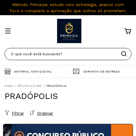
Método Primazia: estude com estratégia, avance com
foco e conquiste a aprovação que outros só prometem.
MATERIAL 100% DIGITAL
GARANTIA DE ENTREGA
Início
/
SÃO PAULO (SP)
/
PRADÓPOLIS
PRADÓPOLIS
Filtrar
Ordenar