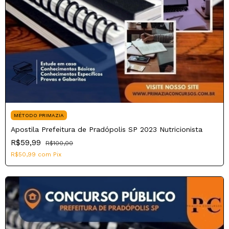
MÉTODO PRIMAZIA
Apostila Prefeitura de Pradópolis SP 2023 Nutricionista
R$59,99
R$100,00
R$50,99
com
Pix