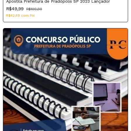
Apostila Prefeitura de Pradópolis SP 2023 Lançador
R$49,99
R$100,00
R$42,49
com
Pix