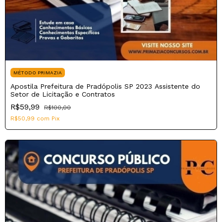
MÉTODO PRIMAZIA
Apostila Prefeitura de Pradópolis SP 2023 Assistente do
Setor de Licitação e Contratos
R$59,99
R$100,00
R$50,99
com
Pix