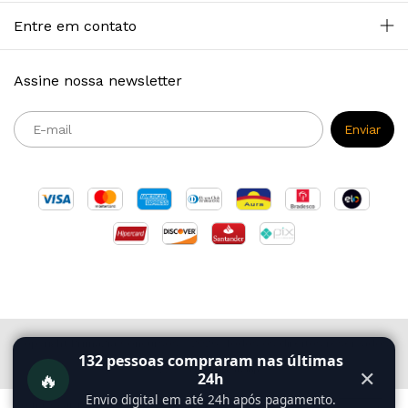
Entre em contato
Assine nossa newsletter
Copyright Primazia Concursos - 2026. Todos os direitos reservados.
132
pessoas compraram nas últimas
🔥
✕
24h
Envio digital em até 24h após pagamento.
Ao navegar por este site
você aceita o uso de