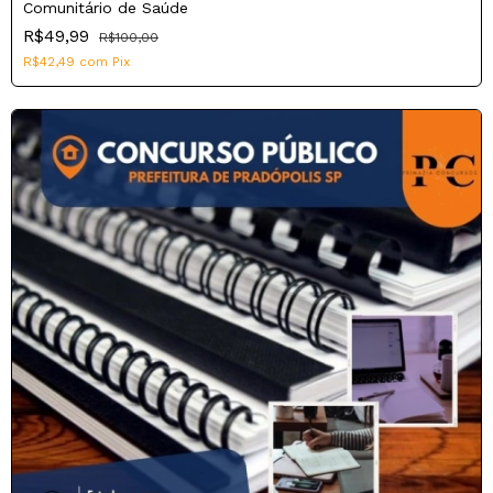
Comunitário de Saúde
R$49,99
R$100,00
R$42,49
com
Pix