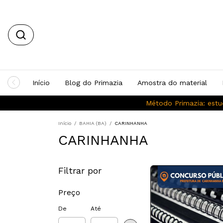
Início
Blog do Primazia
Amostra do material
Método Primazia: estu
Início
/
BAHIA (BA)
/
CARINHANHA
CARINHANHA
Filtrar por
Preço
De
Até