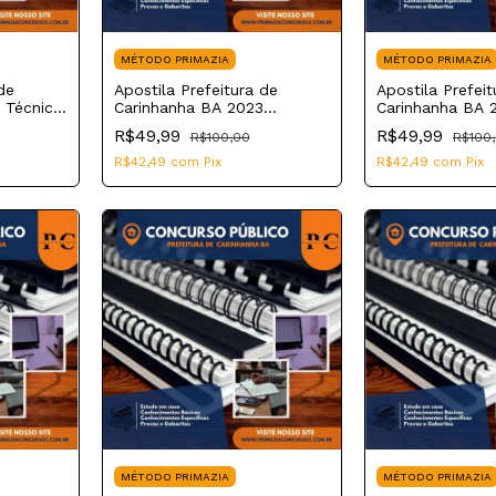
MÉTODO PRIMAZIA
MÉTODO PRIMAZIA
de
Apostila Prefeitura de
Apostila Prefeit
 Técnico
Carinhanha BA 2023
Carinhanha BA 
Recepcionista
Orientador Soci
R$49,99
R$49,99
R$100,00
R$100
R$42,49
com
Pix
R$42,49
com
Pix
MÉTODO PRIMAZIA
MÉTODO PRIMAZIA