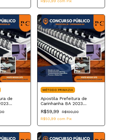
R$50,99
com
Pix
MÉTODO PRIMAZIA
ura de
Apostila Prefeitura de
2023
Carinhanha BA 2023
Fisioterapeuta
R$59,99
,00
R$100,00
R$50,99
com
Pix