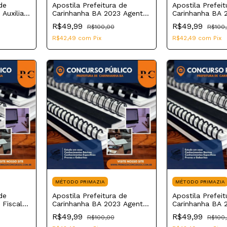
de
Apostila Prefeitura de
Apostila Prefeit
Auxiliar
Carinhanha BA 2023 Agente
Carinhanha BA 2
Sanitarista
de Farmácia
R$49,99
R$49,99
R$100,00
R$100
R$42,49
com
Pix
R$42,49
com
Pix
MÉTODO PRIMAZIA
MÉTODO PRIMAZIA
de
Apostila Prefeitura de
Apostila Prefeit
 Fiscal
Carinhanha BA 2023 Agente
Carinhanha BA 2
Comunitário de Saúde
Administrativo
R$49,99
R$49,99
R$100,00
R$100