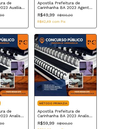
ura de
Apostila Prefeitura de
023 Auxiliar
Carinhanha BA 2023 Agente
Epidemiológico
R$49,99
,00
R$100,00
R$42,49
com
Pix
MÉTODO PRIMAZIA
ura de
Apostila Prefeitura de
023 Analista
Carinhanha BA 2023 Analista
Patrimonial
R$59,99
,00
R$100,00