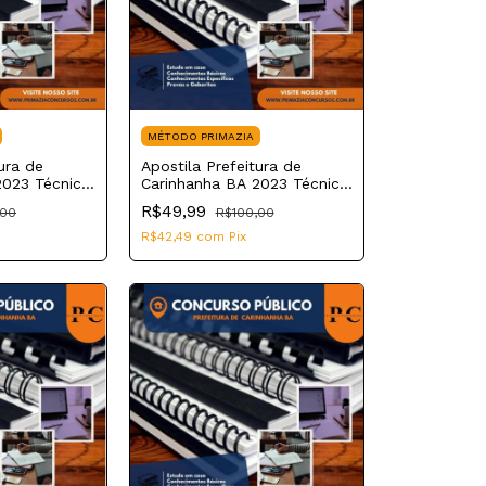
MÉTODO PRIMAZIA
ura de
Apostila Prefeitura de
2023 Técnico
Carinhanha BA 2023 Técnico
de Enfermagem/Vacinador
R$49,99
,00
R$100,00
R$42,49
com
Pix