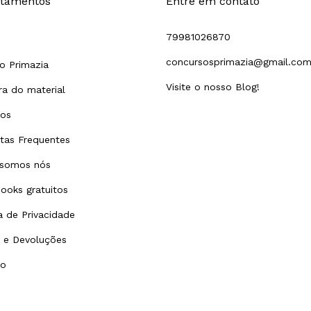
tamentos
Entre em contato
79981026870
concursosprimazia@gmail.co
o Primazia
Visite o nosso Blog!
a do material
tos
tas Frequentes
somos nós
ooks gratuitos
ca de Privacidade
 e Devoluções
to