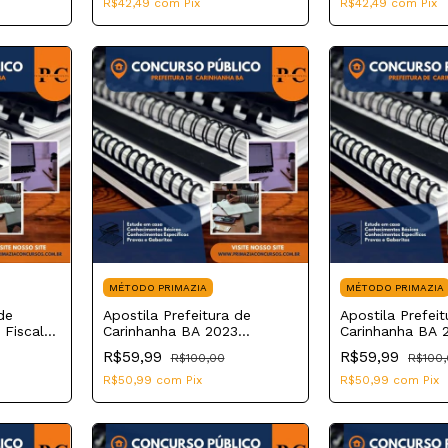
R$42,49
com
Pix
R$42,49
com
Pix
MÉTODO PRIMAZIA
MÉTODO PRIMAZIA
de
Apostila Prefeitura de
Apostila Prefeit
 Fiscal
Carinhanha BA 2023
Carinhanha BA 
al
Nutricionista
Psicólogo
R$59,99
R$59,99
R$100,00
R$100
R$50,99
com
Pix
R$50,99
com
Pix