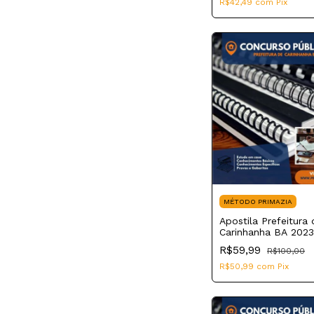
R$42,49
com
Pix
MÉTODO PRIMAZIA
Apostila Prefeitura 
Carinhanha BA 2023
de Tributos Municip
R$59,99
R$100,00
R$50,99
com
Pix