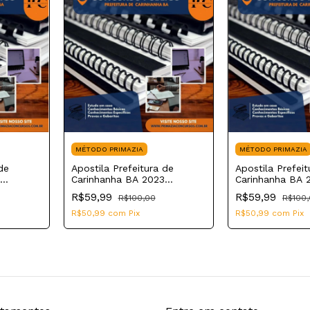
MÉTODO PRIMAZIA
MÉTODO PRIMAZIA
de
Apostila Prefeitura de
Apostila Prefeit
Carinhanha BA 2023
Carinhanha BA 
Educador Físico
Assistente Soci
R$59,99
R$59,99
R$100,00
R$100
R$50,99
com
Pix
R$50,99
com
Pix