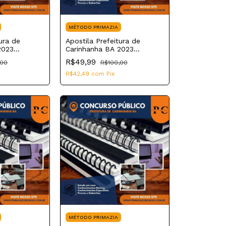
MÉTODO PRIMAZIA
ura de
Apostila Prefeitura de
2023
Carinhanha BA 2023
al
Digitador
R$49,99
,00
R$100,00
R$42,49
com
Pix
MÉTODO PRIMAZIA