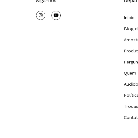
Siga-nos
Depar
Início
Blog d
Amostr
Produ
Pergun
Quem 
Audiob
Políti
Trocas
Conta