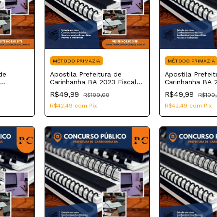
MÉTODO PRIMAZIA
MÉTODO PRIMAZIA
de
Apostila Prefeitura de
Apostila Prefeit
Carinhanha BA 2023 Fiscal
Carinhanha BA 
de Obras Municipal
em Radiologia
R$49,99
R$49,99
R$100,00
R$100
R$42,49
com
Pix
R$42,49
com
Pix