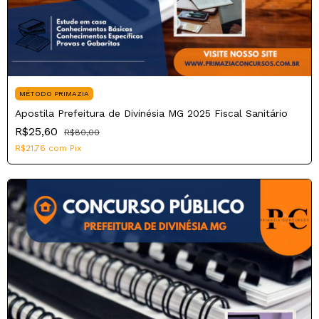
MÉTODO PRIMAZIA
Apostila Prefeitura de Divinésia MG 2025 Fiscal Sanitário
R$25,60
R$80,00
R$21,76
com
Pix