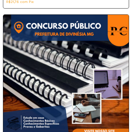
R$21,76
com
Pix