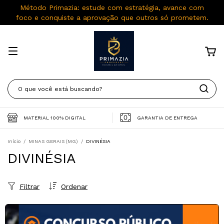
Método Primazia: estude com estratégia, avance com
foco e conquiste a aprovação que outros só prometem.
MATERIAL 100% DIGITAL
GARANTIA DE ENTREGA
Início
/
MINAS GERAIS (MG)
/
DIVINÉSIA
DIVINÉSIA
Filtrar
Ordenar