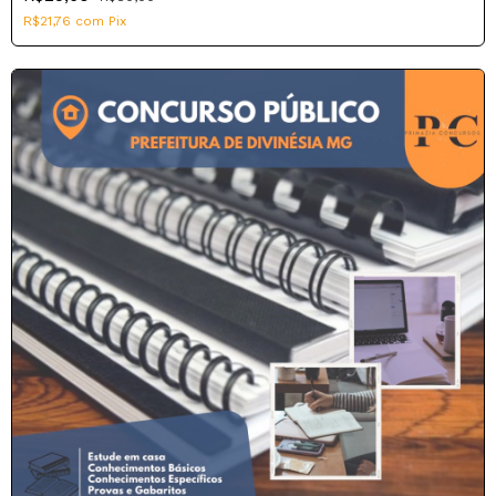
R$21,76
com
Pix