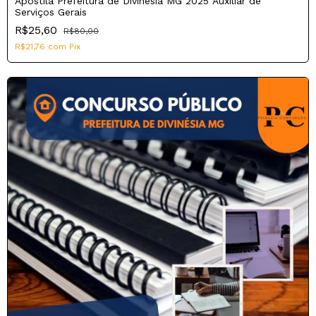
Apostila Prefeitura de Divinésia MG 2025 Auxiliar de
Serviços Gerais
R$25,60
R$80,00
R$21,76
com
Pix