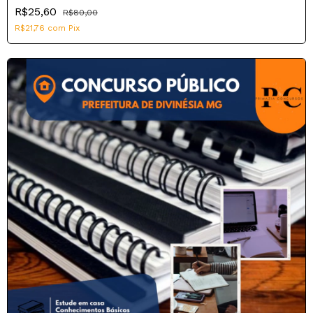
R$25,60
R$80,00
R$21,76
com
Pix