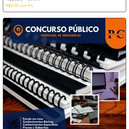
R$21,76
com
Pix