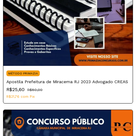
MÉTODO PRIMAZIA
Apostila Prefeitura de Miracema RJ 2023 Advogado CREAS
R$25,60
R$80,00
R$21,76
com
Pix