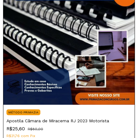
MÉTODO PRIMAZIA
Apostila Câmara de Miracema RJ 2023 Motorista
R$25,60
R$80,00
R$21,76
com
Pix