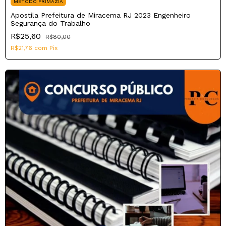
MÉTODO PRIMAZIA
Apostila Prefeitura de Miracema RJ 2023 Engenheiro
Segurança do Trabalho
R$25,60
R$80,00
R$21,76
com
Pix