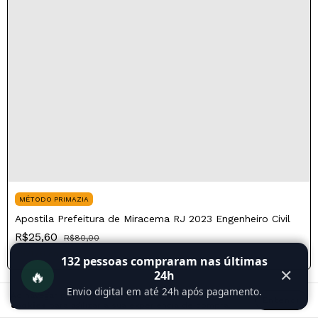
MÉTODO PRIMAZIA
Apostila Prefeitura de Miracema RJ 2023 Engenheiro Civil
R$25,60
R$80,00
R$21,76
com
Pix
132
pessoas compraram nas últimas
🔥
✕
24h
Envio digital em até 24h após pagamento.
Ao navegar por este site
você aceita o uso de
Entendi
cookies
para agilizar a sua experiência de compra.