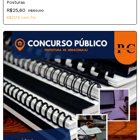
Posturas
R$25,60
R$80,00
R$21,76
com
Pix