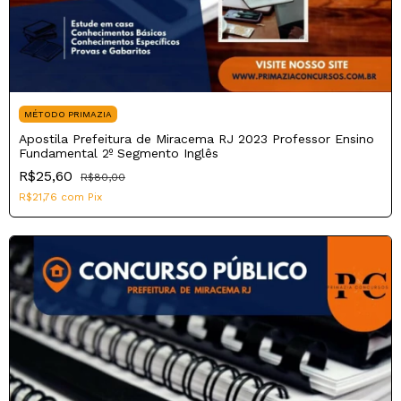
MÉTODO PRIMAZIA
Apostila Prefeitura de Miracema RJ 2023 Professor Ensino
Fundamental 2º Segmento Inglês
R$25,60
R$80,00
R$21,76
com
Pix