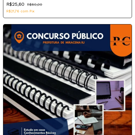
R$25,60
R$80,00
R$21,76
com
Pix