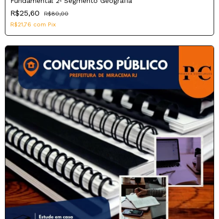
Fundamental 2º Segmento Geografia
R$25,60
R$80,00
R$21,76
com
Pix