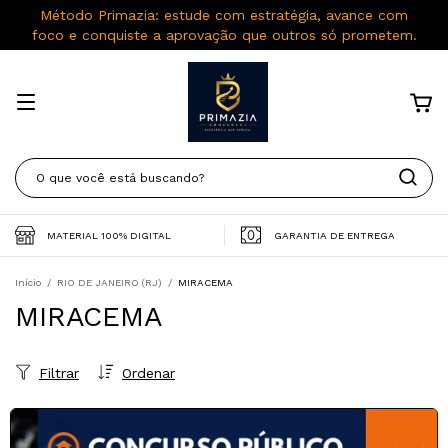
Método Primazia: estude com estratégia, avance com
foco e conquiste a aprovação que outros só prometem.
MATERIAL 100% DIGITAL
GARANTIA DE ENTREGA
Início
/
RIO DE JANEIRO (RJ)
/
MIRACEMA
MIRACEMA
Filtrar
Ordenar