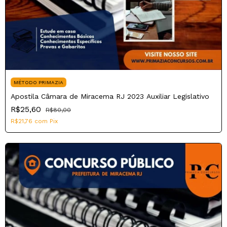
MÉTODO PRIMAZIA
Apostila Câmara de Miracema RJ 2023 Auxiliar Legislativo
R$25,60
R$80,00
R$21,76
com
Pix