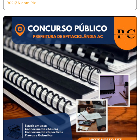
R$21,76
com
Pix