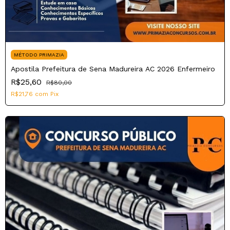
MÉTODO PRIMAZIA
Apostila Prefeitura de Sena Madureira AC 2026 Enfermeiro
R$25,60
R$80,00
R$21,76
com
Pix