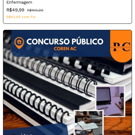
Enfermagem
R$49,99
R$100,00
R$42,49
com
Pix