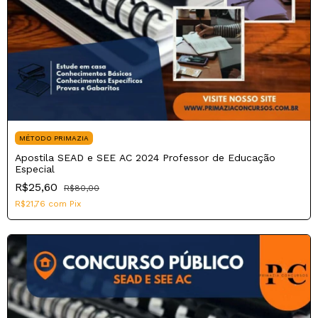
MÉTODO PRIMAZIA
Apostila SEAD e SEE AC 2024 Professor de Educação
Especial
R$25,60
R$80,00
R$21,76
com
Pix