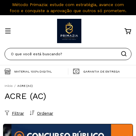
Método Primazia: estude com estratégia, avance com
foco e conquiste a aprovação que outros só prometem.
MATERIAL 100% DIGITAL
GARANTIA DE ENTREGA
Início
/
ACRE (AC)
ACRE (AC)
Filtrar
Ordenar