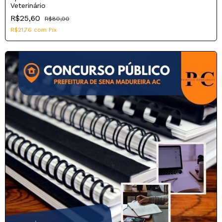
Veterinário
R$25,60
R$80,00
R$21,76
com
Pix