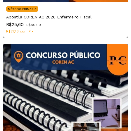
MÉTODO PRIMAZIA
Apostila COREN AC 2026 Enfermeiro Fiscal
R$25,60
R$80,00
R$21,76
com
Pix