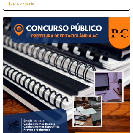
R$21,76
com
Pix