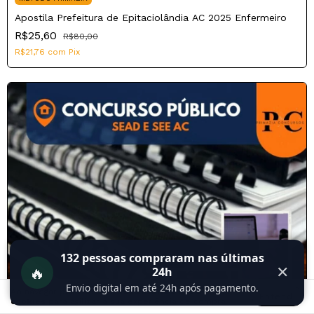
Apostila Prefeitura de Epitaciolândia AC 2025 Enfermeiro
R$25,60
R$80,00
R$21,76
com
Pix
132
pessoas compraram nas últimas
🔥
✕
24h
Envio digital em até 24h após pagamento.
Ao navegar por este site
você aceita o uso de
Entendi
cookies
para agilizar a sua experiência de compra.