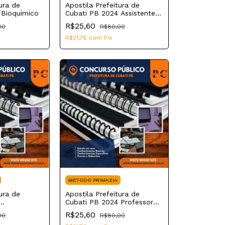
ura de
Apostila Prefeitura de
 Bioquímico
Cubati PB 2024 Assistente
Social
R$25,60
00
R$80,00
R$21,76
com
Pix
MÉTODO PRIMAZIA
ura de
Apostila Prefeitura de
Cubati PB 2024 Professor
de Educação Básica II
R$25,60
00
R$80,00
Português