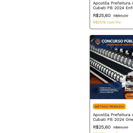
Apostila Prefeitura 
Cubati PB 2024 Enf
PSF
R$25,60
R$80,00
R$21,76
com
Pix
MÉTODO PRIMAZIA
Apostila Prefeitura 
Cubati PB 2024 Ori
Educacional
R$25,60
R$80,00