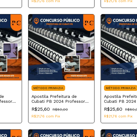
R$21,76
com
Pix
R$21,76
com
Pix
MÉTODO PRIMAZIA
MÉTODO PRIMAZIA
de
Apostila Prefeitura de
Apostila Prefeit
fessor
Cubati PB 2024 Professor
Cubati PB 2024
 II
de Educação Básica II Inglês
de Educação Bás
R$25,60
R$25,60
R$80,00
R$80,
História
R$21,76
com
Pix
R$21,76
com
Pix