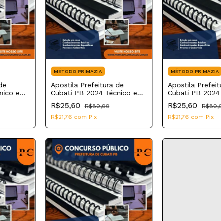
MÉTODO PRIMAZIA
MÉTODO PRIMAZIA
de
Apostila Prefeitura de
Apostila Prefeit
cnico em
Cubati PB 2024 Técnico em
Cubati PB 2024
Enfermagem
Enfermagem E
R$25,60
R$25,60
R$80,00
R$80,
R$21,76
com
Pix
R$21,76
com
Pix