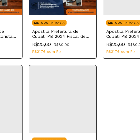
MÉTODO PRIMAZIA
MÉTODO PRIMAZIA
de
Apostila Prefeitura de
Apostila Prefeit
orista
Cubati PB 2024 Fiscal de
Cubati PB 2024 
a
Obras e Posturas
Consultório Den
R$25,60
R$25,60
R$80,00
R$80,
R$21,76
com
Pix
R$21,76
com
Pix