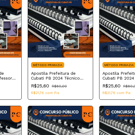
MÉTODO PRIMAZIA
MÉTODO PRIMAZIA
de
Apostila Prefeitura de
Apostila Prefeit
fessor
Cubati PB 2024 Técnico
Cubati PB 2024
 I
Agrícola
Laboratório
R$25,60
R$25,60
R$80,00
R$80,
R$21,76
com
Pix
R$21,76
com
Pix