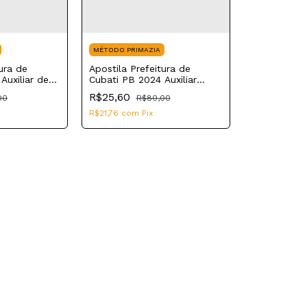
MÉTODO PRIMAZIA
ura de
Apostila Prefeitura de
Auxiliar de
Cubati PB 2024 Auxiliar
tário
Administrativo
R$25,60
00
R$80,00
R$21,76
com
Pix