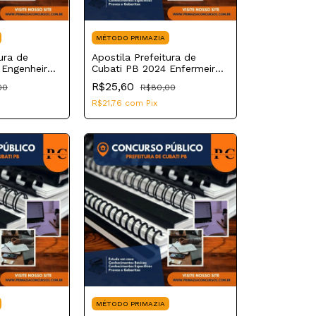
MÉTODO PRIMAZIA
ura de
Apostila Prefeitura de
 Engenheiro
Cubati PB 2024 Enfermeiro
SMS
R$25,60
00
R$80,00
R$21,76
com
Pix
MÉTODO PRIMAZIA