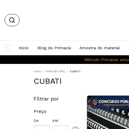
Início
Blog do Primazia
Amostra do material
Método Primazia: estu
Início
/
PARAÍBA (PB)
/
CUBATI
CUBATI
Filtrar por
Preço
De
Até