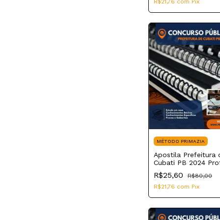
R$21,76
com
Pix
MÉTODO PRIMAZIA
Apostila Prefeitura 
Cubati PB 2024 Pro
de Educação Básica
R$25,60
R$80,00
Matemática
R$21,76
com
Pix