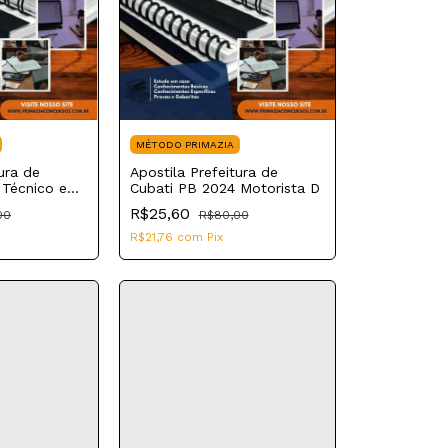
MÉTODO PRIMAZIA
ura de
Apostila Prefeitura de
 Técnico em
Cubati PB 2024 Motorista D
SF
R$25,60
00
R$80,00
R$21,76
com
Pix