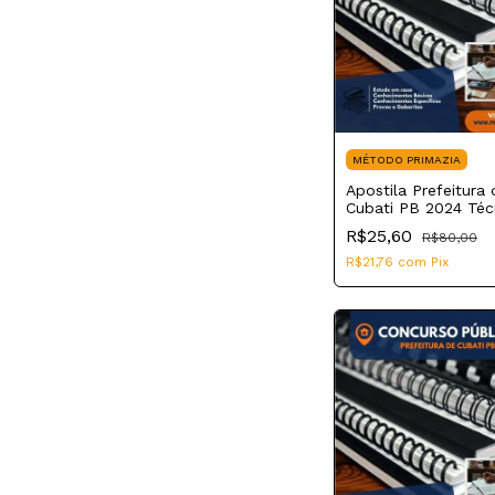
MÉTODO PRIMAZIA
Apostila Prefeitura 
Cubati PB 2024 Té
Enfermagem SMS
R$25,60
R$80,00
R$21,76
com
Pix