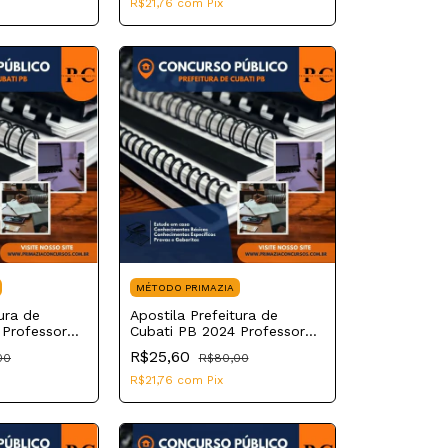
R$21,76
com
Pix
MÉTODO PRIMAZIA
ura de
Apostila Prefeitura de
 Professor
Cubati PB 2024 Professor
ica II
de Educação Básica II Artes
R$25,60
00
R$80,00
R$21,76
com
Pix