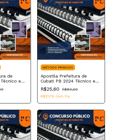
MÉTODO PRIMAZIA
ura de
Apostila Prefeitura de
 Técnico em
Cubati PB 2024 Técnico em
Informática Manutenção
R$25,60
00
R$80,00
R$21,76
com
Pix