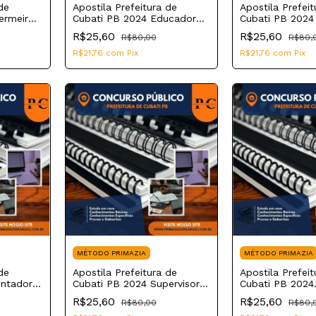
de
Apostila Prefeitura de
Apostila Prefeit
ermeiro
Cubati PB 2024 Educador
Cubati PB 2024
Físico
R$25,60
R$25,60
R$80,00
R$80,
R$21,76
com
Pix
R$21,76
com
Pix
MÉTODO PRIMAZIA
MÉTODO PRIMAZIA
de
Apostila Prefeitura de
Apostila Prefeit
entador
Cubati PB 2024 Supervisor
Cubati PB 2024
Educacional
Psicopedagogo
R$25,60
R$25,60
R$80,00
R$80,