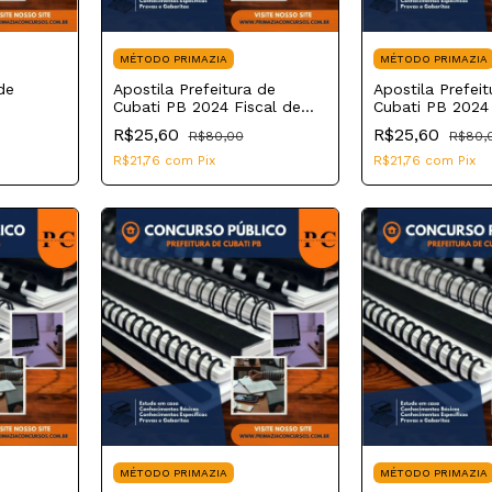
MÉTODO PRIMAZIA
MÉTODO PRIMAZIA
de
Apostila Prefeitura de
Apostila Prefeit
Cubati PB 2024 Fiscal de
Cubati PB 2024
Tributos
Civil
R$25,60
R$25,60
R$80,00
R$80,
R$21,76
com
Pix
R$21,76
com
Pix
MÉTODO PRIMAZIA
MÉTODO PRIMAZIA