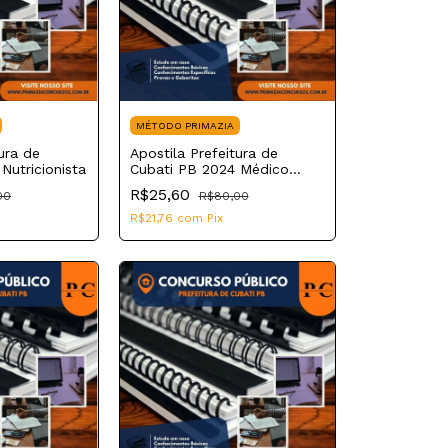
MÉTODO PRIMAZIA
ura de
Apostila Prefeitura de
Nutricionista
Cubati PB 2024 Médico
Veterinário
R$25,60
00
R$80,00
R$21,76
com
Pix