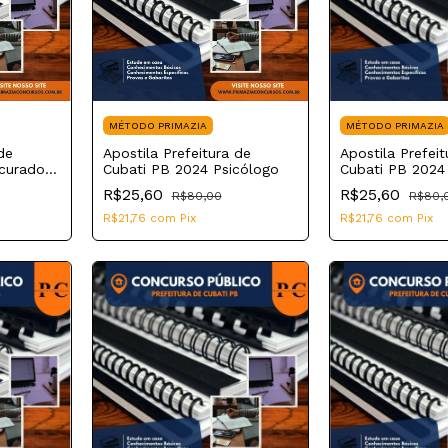
MÉTODO PRIMAZIA
MÉTODO PRIMAZIA
de
Apostila Prefeitura de
Apostila Prefeit
curador
Cubati PB 2024 Psicólogo
Cubati PB 2024 
R$25,60
R$25,60
R$80,00
R$80,
R$21,76
com
Pix
R$21,76
com
Pix