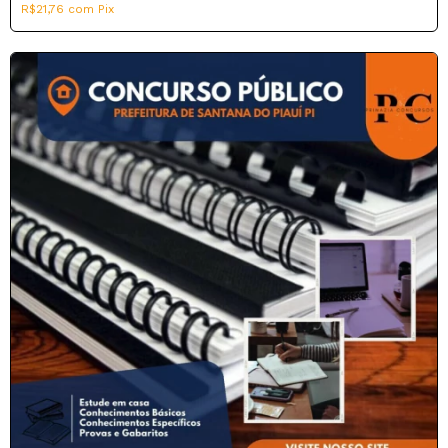
R$21,76
com
Pix