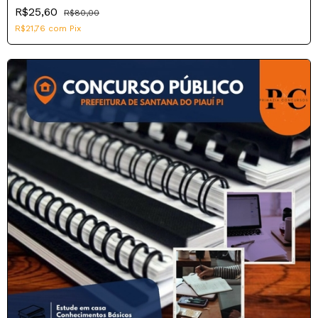
R$25,60
R$80,00
R$21,76
com
Pix