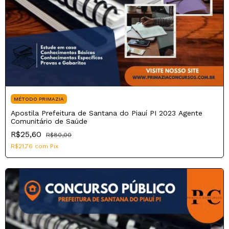
MÉTODO PRIMAZIA
Apostila Prefeitura de Santana do Piauí PI 2023 Agente
Comunitário de Saúde
R$25,60
R$80,00
R$21,76
com
Pix