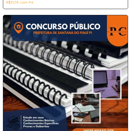
R$21,76
com
Pix