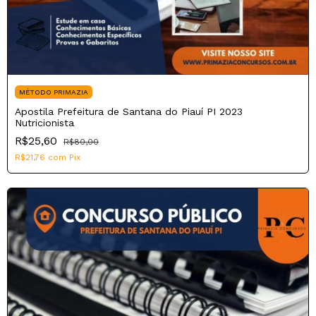
MÉTODO PRIMAZIA
Apostila Prefeitura de Santana do Piauí PI 2023
Nutricionista
R$25,60
R$80,00
R$21,76
com
Pix