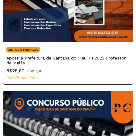
MÉTODO PRIMAZIA
Apostila Prefeitura de Santana do Piauí PI 2023 Professor
de Inglês
R$25,60
R$80,00
R$21,76
com
Pix