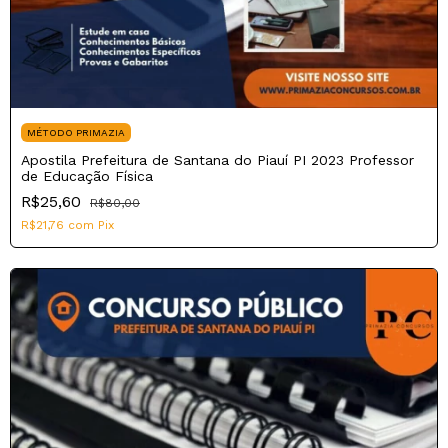
MÉTODO PRIMAZIA
Apostila Prefeitura de Santana do Piauí PI 2023 Professor
de Educação Física
R$25,60
R$80,00
R$21,76
com
Pix