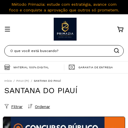
Método Primazia: estude com estratégia, avance com
foco e conquiste a aprovação que outros só prometem.
MATERIAL 100% DIGITAL
GARANTIA DE ENTREGA
Início
/
PIAUI (PI)
/
SANTANA DO PIAUÍ
SANTANA DO PIAUÍ
Filtrar
Ordenar