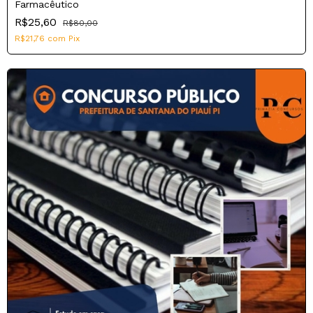
Farmacêutico
R$25,60
R$80,00
R$21,76
com
Pix