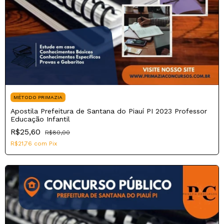
MÉTODO PRIMAZIA
Apostila Prefeitura de Santana do Piauí PI 2023 Professor
Educação Infantil
R$25,60
R$80,00
R$21,76
com
Pix