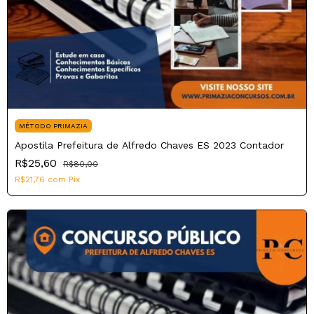
MÉTODO PRIMAZIA
Apostila Prefeitura de Alfredo Chaves ES 2023 Contador
R$25,60
R$80,00
R$21,76
com
Pix