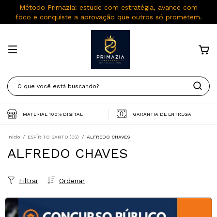
Método Primazia: estude com estratégia, avance com
foco e conquiste a aprovação que outros só prometem.
MATERIAL 100% DIGITAL
GARANTIA DE ENTREGA
Início
/
ESPÍRITO SANTO (ES)
/
ALFREDO CHAVES
ALFREDO CHAVES
Filtrar
Ordenar