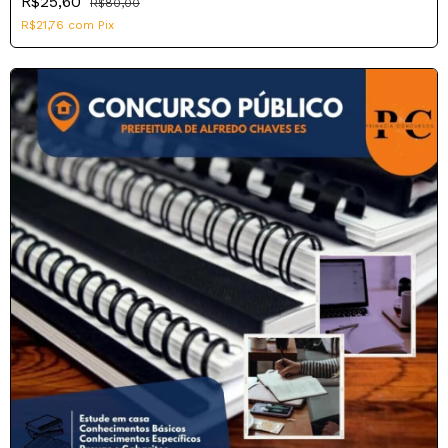
R$25,60
R$80,00
R$21,76
com
Pix