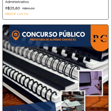
Administrativo
R$25,60
R$80,00
R$21,76
com
Pix