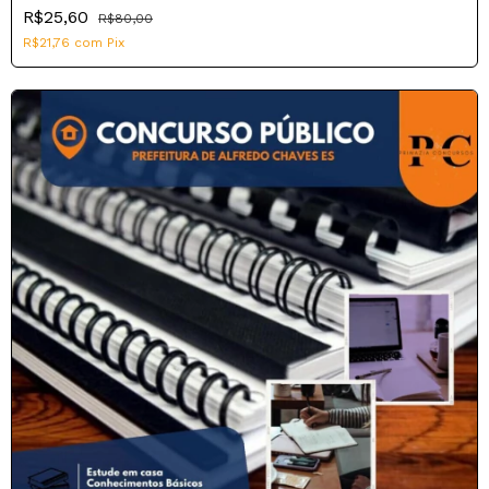
R$25,60
R$80,00
R$21,76
com
Pix