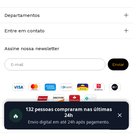
Departamentos
Entre em contato
Assine nossa newsletter
132
pessoas compraram nas últimas
🔥
✕
24h
Envio digital em até 24h após pagamento.
Ao navegar por este site
você aceita o uso de
Entendi
cookies
para agilizar a sua experiência de compra.