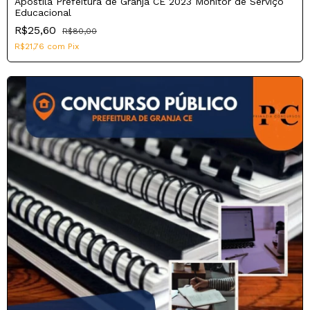
Apostila Prefeitura de Granja CE 2023 Monitor de Serviço
Educacional
R$25,60
R$80,00
R$21,76
com
Pix