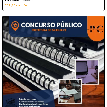
R$21,76
com
Pix