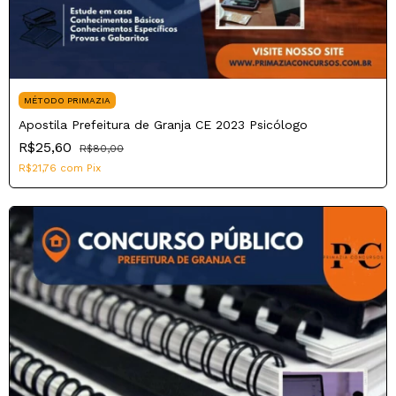
MÉTODO PRIMAZIA
Apostila Prefeitura de Granja CE 2023 Psicólogo
R$25,60
R$80,00
R$21,76
com
Pix