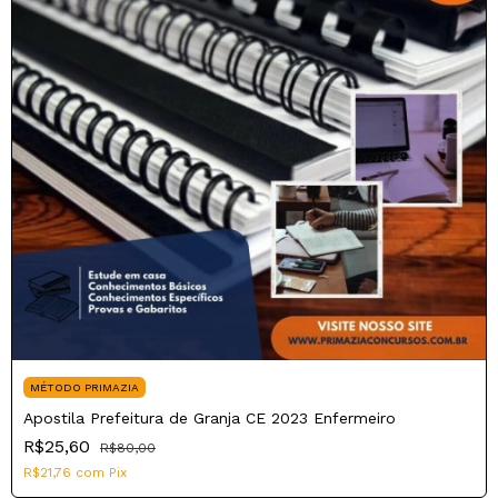
MÉTODO PRIMAZIA
Apostila Prefeitura de Granja CE 2023 Enfermeiro
R$25,60
R$80,00
R$21,76
com
Pix