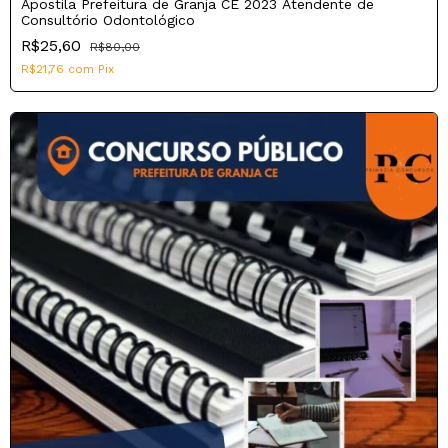
Apostila Prefeitura de Granja CE 2023 Atendente de
Consultório Odontológico
R$25,60
R$80,00
R$21,76
com
Pix