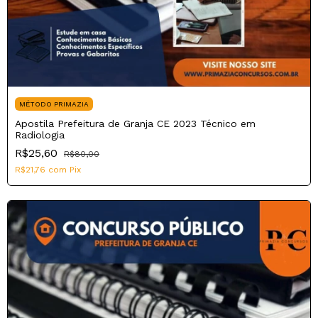
MÉTODO PRIMAZIA
Apostila Prefeitura de Granja CE 2023 Técnico em
Radiologia
R$25,60
R$80,00
R$21,76
com
Pix