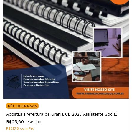
MÉTODO PRIMAZIA
Apostila Prefeitura de Granja CE 2023 Assistente Social
R$25,60
R$80,00
R$21,76
com
Pix