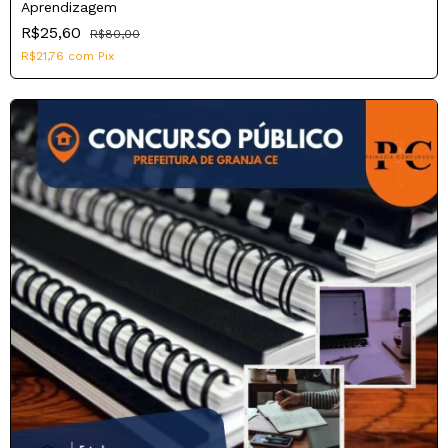
Aprendizagem
R$25,60
R$80,00
R$21,76
com
Pix