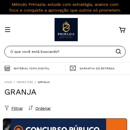
Método Primazia: estude com estratégia, avance com
foco e conquiste a aprovação que outros só prometem.
MATERIAL 100% DIGITAL
GARANTIA DE ENTREGA
Início
/
CEARÁ (CE)
/
GRANJA
GRANJA
Filtrar
Ordenar