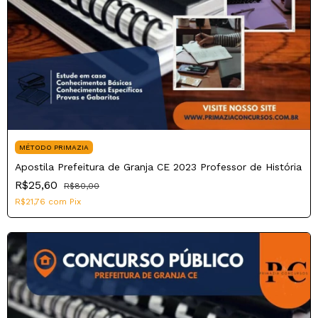
MÉTODO PRIMAZIA
Apostila Prefeitura de Granja CE 2023 Professor de História
R$25,60
R$80,00
R$21,76
com
Pix