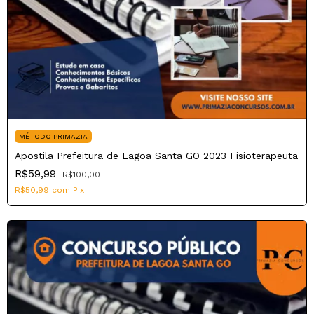
MÉTODO PRIMAZIA
Apostila Prefeitura de Lagoa Santa GO 2023 Fisioterapeuta
R$59,99
R$100,00
R$50,99
com
Pix