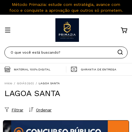
Método Primazia: estude com estratégia, avance com
foco e conquiste a aprovação que outros só prometem.
MATERIAL 100% DIGITAL
GARANTIA DE ENTREGA
Início
/
GOIÁS (GO)
/
LAGOA SANTA
LAGOA SANTA
Filtrar
Ordenar