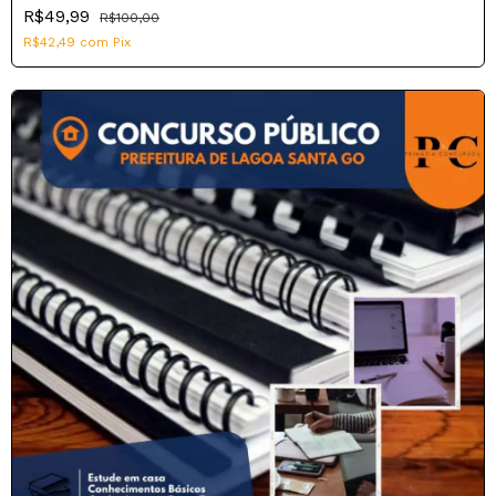
R$49,99
R$100,00
R$42,49
com
Pix