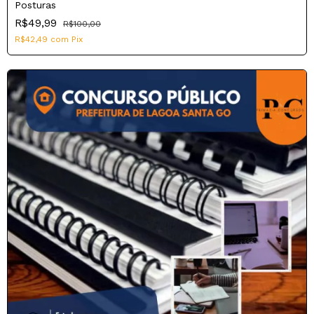
Posturas
R$49,99
R$100,00
R$42,49
com
Pix