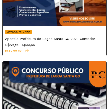
MÉTODO PRIMAZIA
Apostila Prefeitura de Lagoa Santa GO 2023 Contador
R$59,99
R$100,00
R$50,99
com
Pix