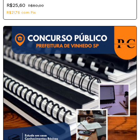
R$25,60
R$80,00
R$21,76
com
Pix