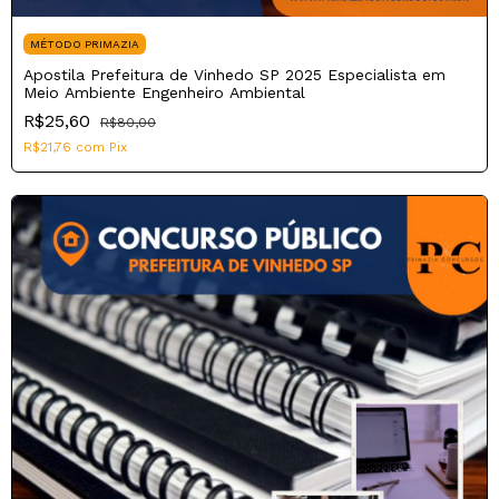
MÉTODO PRIMAZIA
Apostila Prefeitura de Vinhedo SP 2025 Especialista em
Meio Ambiente Engenheiro Ambiental
R$25,60
R$80,00
R$21,76
com
Pix