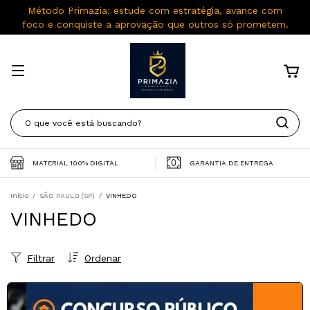
Método Primazia: estude com estratégia, avance com
foco e conquiste a aprovação que outros só prometem.
MATERIAL 100% DIGITAL
GARANTIA DE ENTREGA
Início
/
SÃO PAULO (SP)
/
VINHEDO
VINHEDO
Filtrar
Ordenar