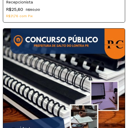
Recepcionista
R$25,60
R$80,00
R$21,76
com
Pix