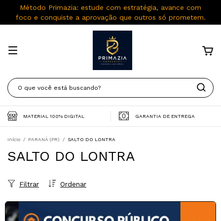
Método Primazia: estude com estratégia, avance com
foco e conquiste a aprovação que outros só prometem.
MATERIAL 100% DIGITAL
GARANTIA DE ENTREGA
Início
/
PARANÁ (PR)
/
SALTO DO LONTRA
SALTO DO LONTRA
Filtrar
Ordenar