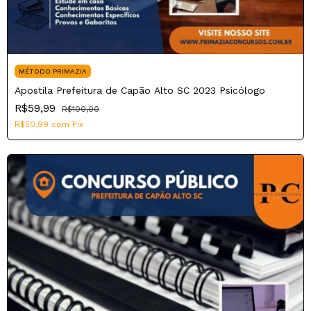
MÉTODO PRIMAZIA
Apostila Prefeitura de Capão Alto SC 2023 Psicólogo
R$59,99
R$100,00
R$50,99
com
Pix