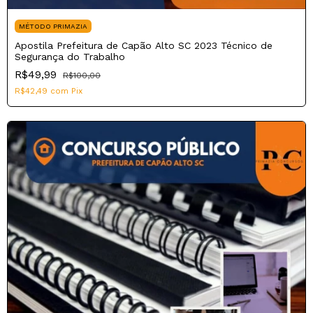
MÉTODO PRIMAZIA
Apostila Prefeitura de Capão Alto SC 2023 Técnico de
Segurança do Trabalho
R$49,99
R$100,00
R$42,49
com
Pix