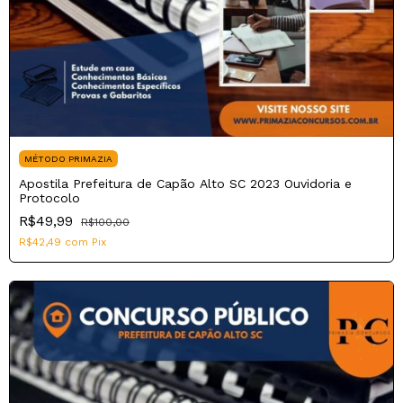
MÉTODO PRIMAZIA
Apostila Prefeitura de Capão Alto SC 2023 Ouvidoria e
Protocolo
R$49,99
R$100,00
R$42,49
com
Pix