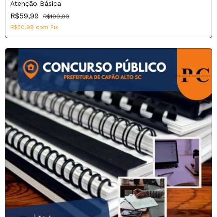
Atenção Básica
R$59,99
R$100,00
R$50,99
com
Pix