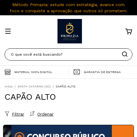
Método Primazia: estude com estratégia, avance com
foco e conquiste a aprovação que outros só prometem.
MATERIAL 100% DIGITAL
GARANTIA DE ENTREGA
Início
/
SANTA CATARINA (SC)
/
CAPÃO ALTO
CAPÃO ALTO
Filtrar
Ordenar