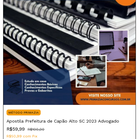
MÉTODO PRIMAZIA
Apostila Prefeitura de Capão Alto SC 2023 Advogado
R$59,99
R$100,00
R$50,99
com
Pix