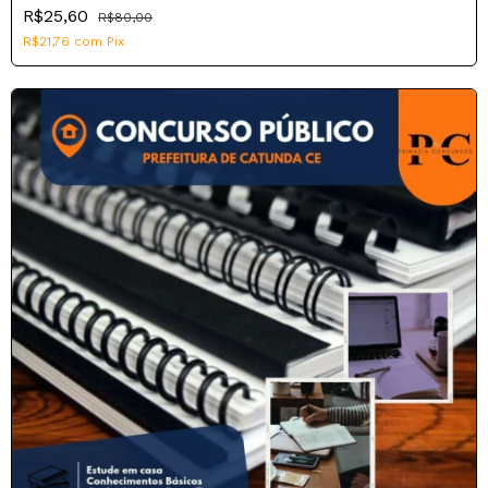
R$25,60
R$80,00
R$21,76
com
Pix