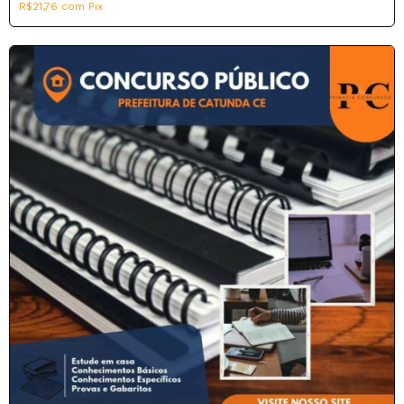
R$21,76
com
Pix