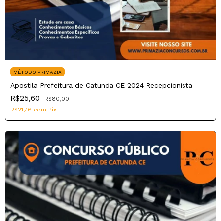
MÉTODO PRIMAZIA
Apostila Prefeitura de Catunda CE 2024 Recepcionista
R$25,60
R$80,00
R$21,76
com
Pix