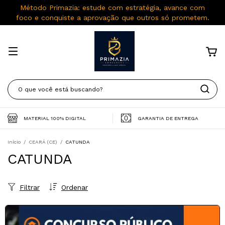
Método Primazia: estude com estratégia, avance com
foco e conquiste a aprovação que outros só prometem.
MATERIAL 100% DIGITAL
GARANTIA DE ENTREGA
Início
/
CEARÁ (CE)
/
CATUNDA
CATUNDA
Filtrar
Ordenar