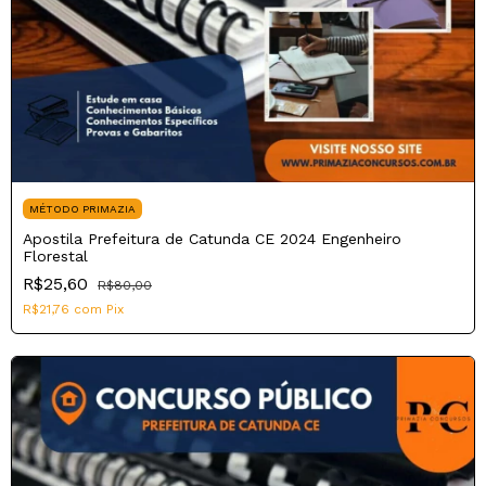
MÉTODO PRIMAZIA
Apostila Prefeitura de Catunda CE 2024 Engenheiro
Florestal
R$25,60
R$80,00
R$21,76
com
Pix