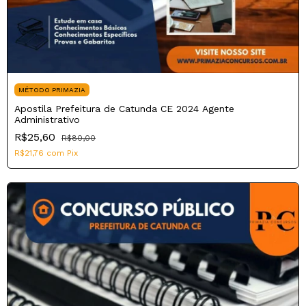
MÉTODO PRIMAZIA
Apostila Prefeitura de Catunda CE 2024 Agente
Administrativo
R$25,60
R$80,00
R$21,76
com
Pix