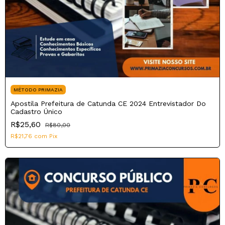
MÉTODO PRIMAZIA
Apostila Prefeitura de Catunda CE 2024 Entrevistador Do
Cadastro Único
R$25,60
R$80,00
R$21,76
com
Pix