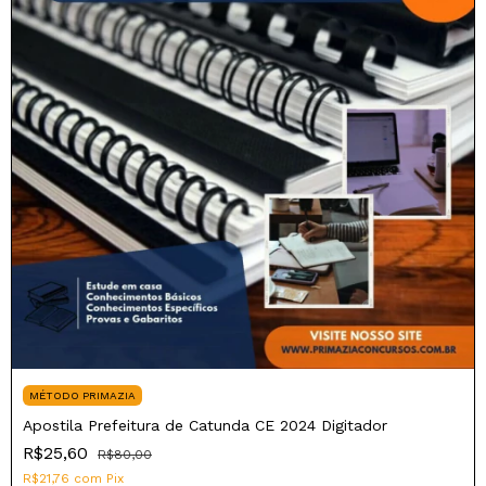
MÉTODO PRIMAZIA
Apostila Prefeitura de Catunda CE 2024 Digitador
R$25,60
R$80,00
R$21,76
com
Pix