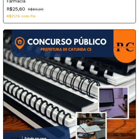
Farmácia
R$25,60
R$80,00
R$21,76
com
Pix