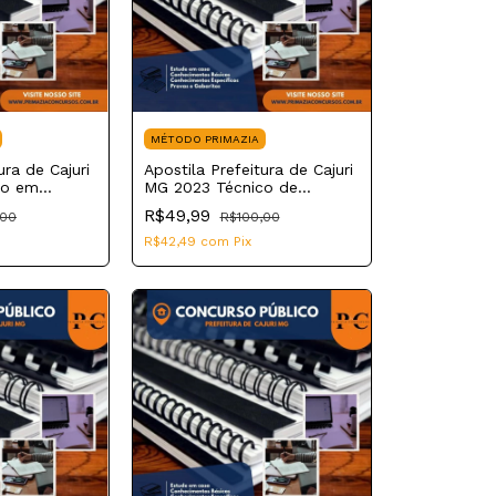
MÉTODO PRIMAZIA
ura de Cajuri
Apostila Prefeitura de Cajuri
co em
MG 2023 Técnico de
Enfermagem
R$49,99
,00
R$100,00
R$42,49
com
Pix