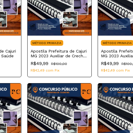
MÉTODO PRIMAZIA
MÉTODO PRIMAZIA
de Cajuri
Apostila Prefeitura de Cajuri
Apostila Prefeit
e Saúde
MG 2023 Auxiliar de Creche
MG 2023 Auxilia
e Maternal
Administrativo
R$49,99
R$49,99
R$100,00
R$100
R$42,49
com
Pix
R$42,49
com
Pix