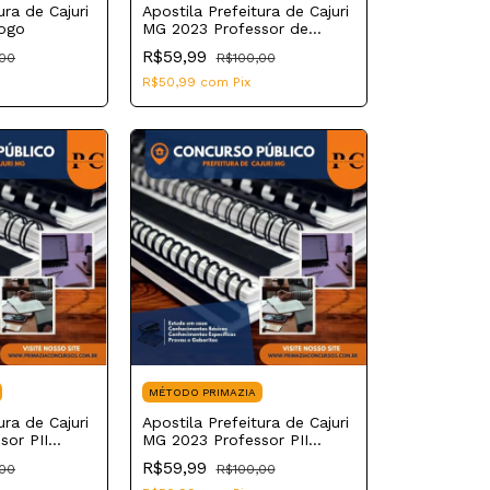
ura de Cajuri
Apostila Prefeitura de Cajuri
ogo
MG 2023 Professor de
Reforço Escolar
R$59,99
,00
R$100,00
R$50,99
com
Pix
MÉTODO PRIMAZIA
ura de Cajuri
Apostila Prefeitura de Cajuri
sor PII
MG 2023 Professor PII
Educação Física
R$59,99
,00
R$100,00