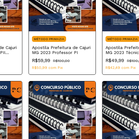
MÉTODO PRIMAZIA
MÉTODO PRIMAZIA
de Cajuri
Apostila Prefeitura de Cajuri
Apostila Prefeit
PII
MG 2023 Professor PI
MG 2023 Técni
Laboratório
R$59,99
R$49,99
R$100,00
R$100
R$50,99
com
Pix
R$42,49
com
Pix