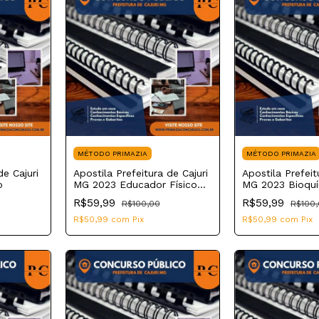
MÉTODO PRIMAZIA
MÉTODO PRIMAZIA
de Cajuri
Apostila Prefeitura de Cajuri
Apostila Prefeit
o
MG 2023 Educador Físico
MG 2023 Bioquí
do Núcleo de Apoio de
Farmacêutico
R$59,99
R$59,99
R$100,00
R$100
Saúde da Família
R$50,99
com
Pix
R$50,99
com
Pix