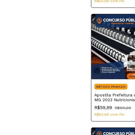
R$50,99
com
Pix
MÉTODO PRIMAZIA
Apostila Prefeitura 
MG 2023 Nutricioni
Núcleo de Apoio d
R$59,99
R$100,00
da Família
R$50,99
com
Pix