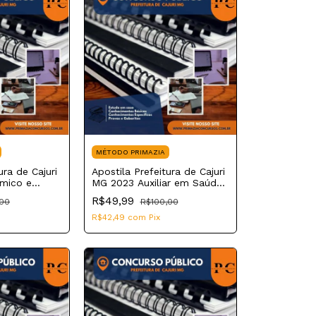
MÉTODO PRIMAZIA
ura de Cajuri
Apostila Prefeitura de Cajuri
mico e
MG 2023 Auxiliar em Saúde
Bucal
R$49,99
,00
R$100,00
R$42,49
com
Pix