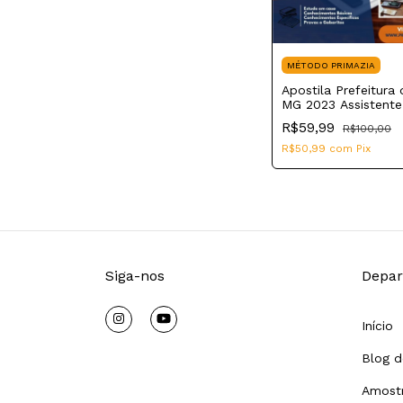
MÉTODO PRIMAZIA
Apostila Prefeitura 
MG 2023 Assistente
do Núcleo de Apoi
R$59,99
R$100,00
Saúde da Família
R$50,99
com
Pix
Siga-nos
Depar
Início
Blog d
Amostr