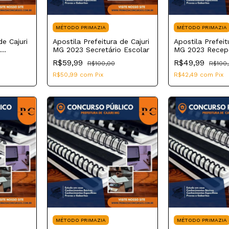
MÉTODO PRIMAZIA
MÉTODO PRIMAZIA
de Cajuri
Apostila Prefeitura de Cajuri
Apostila Prefeit
MG 2023 Secretário Escolar
MG 2023 Recepc
R$59,99
R$49,99
R$100,00
R$100
R$50,99
com
Pix
R$42,49
com
Pix
MÉTODO PRIMAZIA
MÉTODO PRIMAZIA