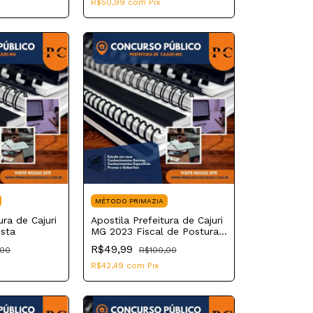
R$50,99
com
Pix
MÉTODO PRIMAZIA
ura de Cajuri
Apostila Prefeitura de Cajuri
sta
MG 2023 Fiscal de Posturas
e Obras
R$49,99
,00
R$100,00
R$42,49
com
Pix