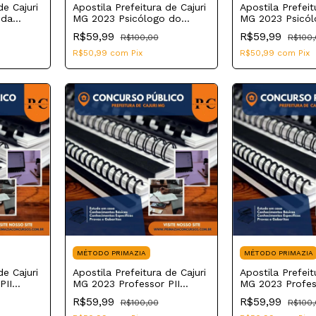
de Cajuri
Apostila Prefeitura de Cajuri
Apostila Prefeit
 da
MG 2023 Psicólogo do
MG 2023 Psicól
 Família
Núcleo de Apoio de Saúde
R$59,99
R$59,99
R$100,00
R$100
da Família
R$50,99
com
Pix
R$50,99
com
Pix
MÉTODO PRIMAZIA
MÉTODO PRIMAZIA
de Cajuri
Apostila Prefeitura de Cajuri
Apostila Prefeit
PII
MG 2023 Professor PII
MG 2023 Profes
História
Geografia
R$59,99
R$59,99
R$100,00
R$100