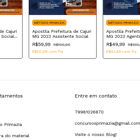
MÉTODO PRIMAZIA
MÉTODO PRIMAZIA
de Cajuri
Apostila Prefeitura de Cajuri
Apostila Prefeit
 Social
MG 2023 Assistente Social
MG 2023 Agent
o de
Administrativo
R$59,99
R$49,99
R$100,00
R$100
R$50,99
com
Pix
R$42,49
com
Pix
tamentos
Entre em contato
79981026870
concursosprimazia@gmail.co
o Primazia
Visite o nosso Blog!
a do material