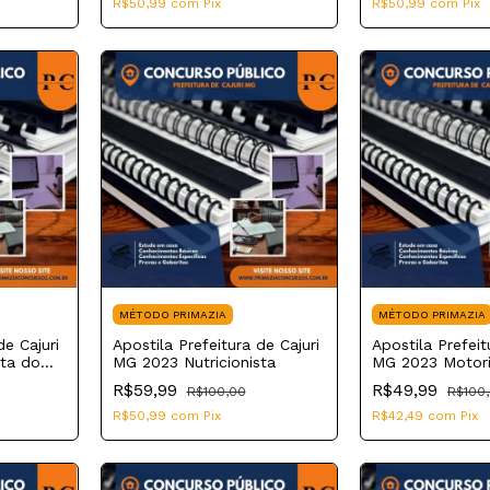
R$50,99
com
Pix
R$50,99
com
Pix
MÉTODO PRIMAZIA
MÉTODO PRIMAZIA
de Cajuri
Apostila Prefeitura de Cajuri
Apostila Prefeit
sta do
MG 2023 Nutricionista
MG 2023 Motori
e Saúde
R$59,99
R$49,99
R$100,00
R$100
R$50,99
com
Pix
R$42,49
com
Pix