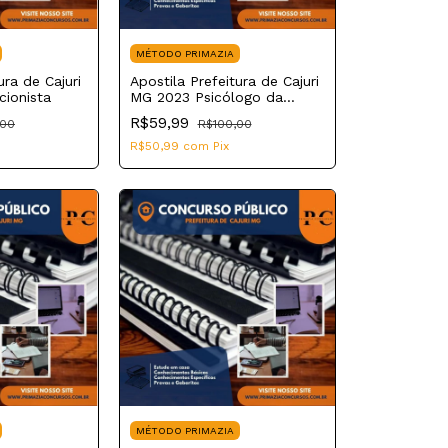
MÉTODO PRIMAZIA
ura de Cajuri
Apostila Prefeitura de Cajuri
ionista
MG 2023 Psicólogo da
Educação Básica
R$59,99
,00
R$100,00
R$50,99
com
Pix
MÉTODO PRIMAZIA