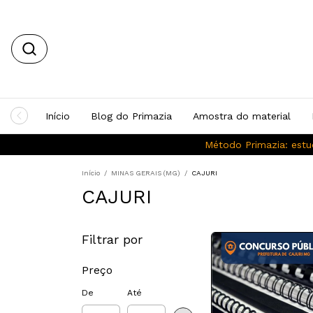
Início
Blog do Primazia
Amostra do material
Método Primazia: estu
Início
/
MINAS GERAIS (MG)
/
CAJURI
CAJURI
Filtrar por
Preço
De
Até