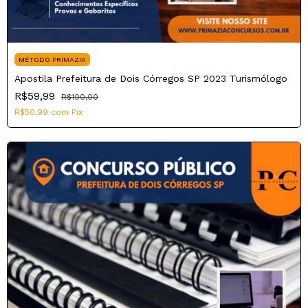
MÉTODO PRIMAZIA
Apostila Prefeitura de Dois Córregos SP 2023 Turismólogo
R$59,99
R$100,00
R$50,99
com
Pix