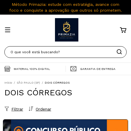
Método Primazia: estude com estratégia, avance com
foco e conquiste a aprovação que outros só prometem.
MATERIAL 100% DIGITAL
GARANTIA DE ENTREGA
Início
/
SÃO PAULO (SP)
/
DOIS CÓRREGOS
DOIS CÓRREGOS
Filtrar
Ordenar