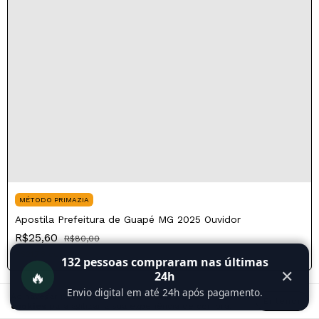
MÉTODO PRIMAZIA
Apostila Prefeitura de Guapé MG 2025 Ouvidor
R$25,60
R$80,00
R$21,76
com
Pix
132
pessoas compraram nas últimas
🔥
✕
24h
Envio digital em até 24h após pagamento.
Ao navegar por este site
você aceita o uso de
Entendi
cookies
para agilizar a sua experiência de compra.