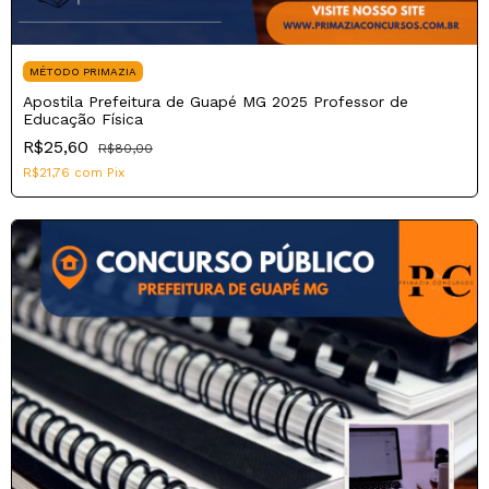
MÉTODO PRIMAZIA
Apostila Prefeitura de Guapé MG 2025 Professor de
Educação Física
R$25,60
R$80,00
R$21,76
com
Pix