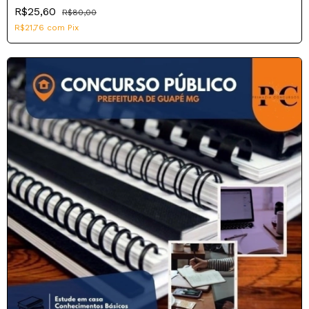
R$25,60
R$80,00
R$21,76
com
Pix