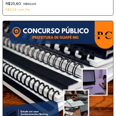
R$25,60
R$80,00
R$21,76
com
Pix