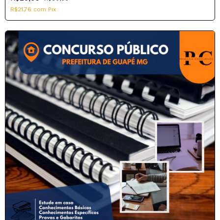
R$21,76
com
Pix