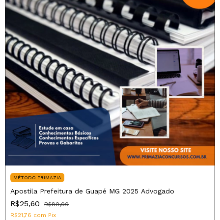
MÉTODO PRIMAZIA
Apostila Prefeitura de Guapé MG 2025 Advogado
R$25,60
R$80,00
R$21,76
com
Pix