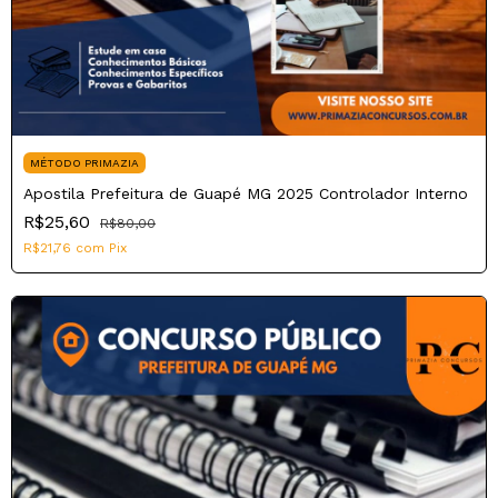
MÉTODO PRIMAZIA
Apostila Prefeitura de Guapé MG 2025 Controlador Interno
R$25,60
R$80,00
R$21,76
com
Pix