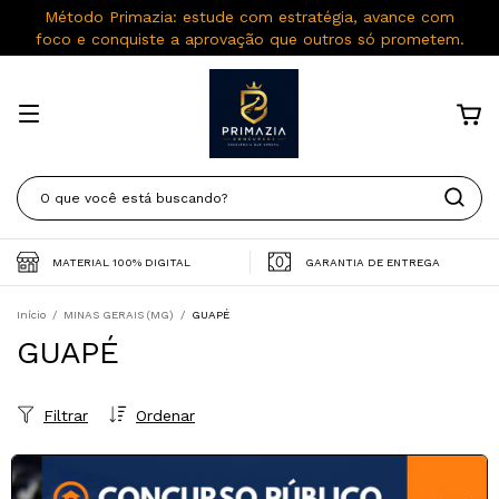
Método Primazia: estude com estratégia, avance com
foco e conquiste a aprovação que outros só prometem.
MATERIAL 100% DIGITAL
GARANTIA DE ENTREGA
Início
/
MINAS GERAIS (MG)
/
GUAPÉ
GUAPÉ
Filtrar
Ordenar