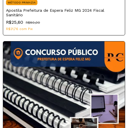
MÉTODO PRIMAZIA
Apostila Prefeitura de Espera Feliz MG 2024 Fiscal
Sanitário
R$25,60
R$80,00
R$21,76
com
Pix