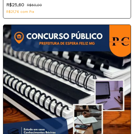
R$25,60
R$80,00
R$21,76
com
Pix