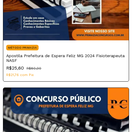
MÉTODO PRIMAZIA
Apostila Prefeitura de Espera Feliz MG 2024 Fisioterapeuta
NASF
R$25,60
R$80,00
R$21,76
com
Pix