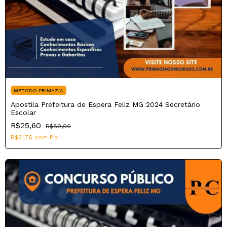
MÉTODO PRIMAZIA
Apostila Prefeitura de Espera Feliz MG 2024 Secretário
Escolar
R$25,60
R$80,00
R$21,76
com
Pix