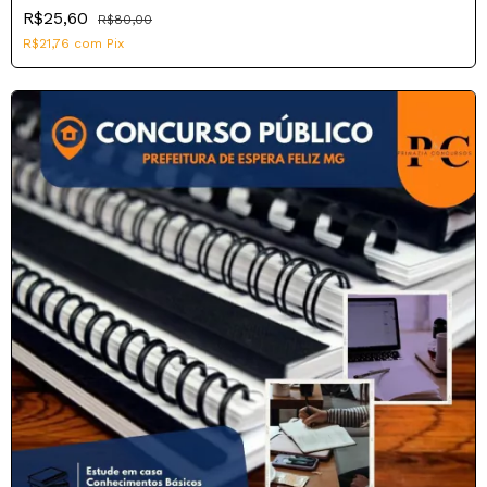
R$25,60
R$80,00
R$21,76
com
Pix