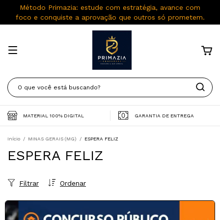
Método Primazia: estude com estratégia, avance com
foco e conquiste a aprovação que outros só prometem.
MATERIAL 100% DIGITAL
GARANTIA DE ENTREGA
Início
/
MINAS GERAIS (MG)
/
ESPERA FELIZ
ESPERA FELIZ
Filtrar
Ordenar