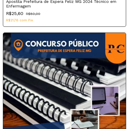
Apostila Prefeitura de Espera Feliz MG 2024 Técnico em
Enfermagem
R$25,60
R$80,00
R$21,76
com
Pix