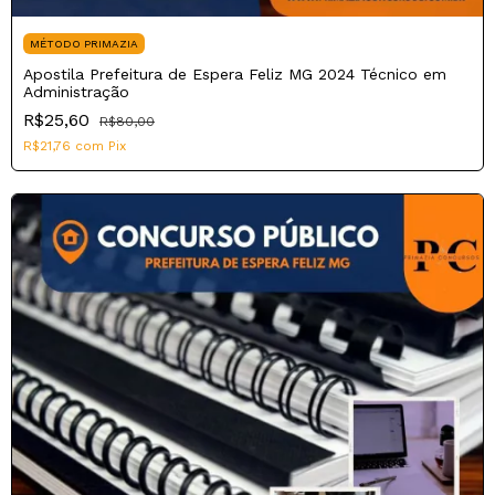
MÉTODO PRIMAZIA
Apostila Prefeitura de Espera Feliz MG 2024 Técnico em
Administração
R$25,60
R$80,00
R$21,76
com
Pix