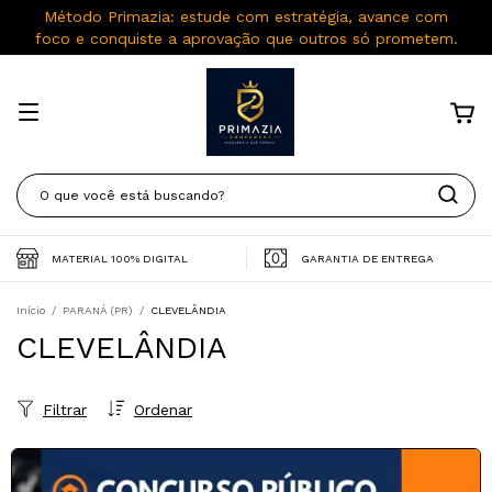
Método Primazia: estude com estratégia, avance com
foco e conquiste a aprovação que outros só prometem.
MATERIAL 100% DIGITAL
GARANTIA DE ENTREGA
Início
/
PARANÁ (PR)
/
CLEVELÂNDIA
CLEVELÂNDIA
Filtrar
Ordenar